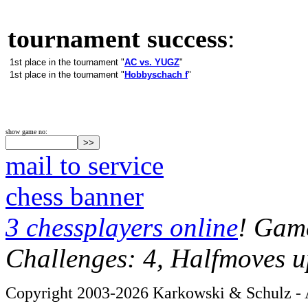
tournament success
:
1st place in the tournament "
AC vs. YUGZ
"
1st place in the tournament "
Hobbyschach f
"
show game no:
mail to service
chess banner
3 chessplayers online
! Game
Challenges: 4, Halfmoves u
Copyright 2003-2026 Karkowski & Schulz - A