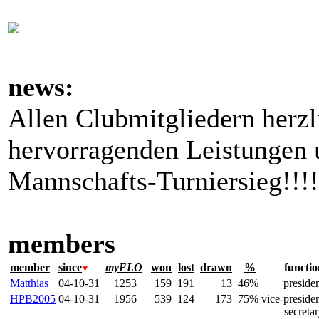
news:
Allen Clubmitgliedern herzl
hervorragenden Leistungen
Mannschafts-Turniersieg!!!!
members
member
since
myELO
won
lost
drawn
%
functio
Matthias
04-10-31
1253
159
191
13
46%
preside
HPB2005
04-10-31
1956
539
124
173
75%
vice-preside
secreta