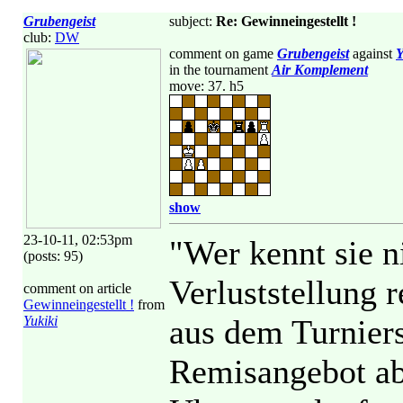
Grubengeist
subject:
Re: Gewinneingestellt !
club:
DW
comment on game
Grubengeist
against
Y
in the tournament
Air Komplement
move: 37. h5
show
23-10-11, 02:53pm
"Wer kennt sie n
(posts: 95)
Verluststellung 
comment on article
Gewinneingestellt !
from
Yukiki
aus dem Turnier
Remisangebot abg