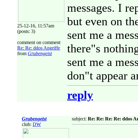
messages. I r
but even on the
25-12-16, 11:57am
sent me a mess
(posts: 3)
comment on comment
there"s nothin
Re: Re: ddos Angriffe
from
Grubengeist
sent me a mess
don"t appear 
reply
Grubengeist
subject:
Re: Re: Re: Re: ddos An
club:
DW