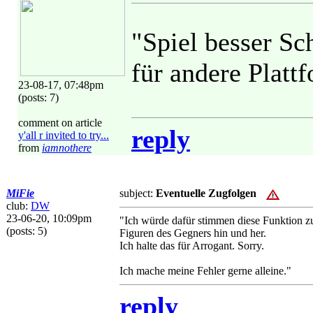
"Spiel besser Sc
für andere Plattf
23-08-17, 07:48pm
(posts: 7)
comment on article
reply
y'all r invited to try...
from
iamnothere
MiFie
subject:
Eventuelle Zugfolgen
club:
DW
23-06-20, 10:09pm
"Ich würde dafür stimmen diese Funktion zu 
(posts: 5)
Figuren des Gegners hin und her.
Ich halte das für Arrogant. Sorry.
Ich mache meine Fehler gerne alleine."
reply