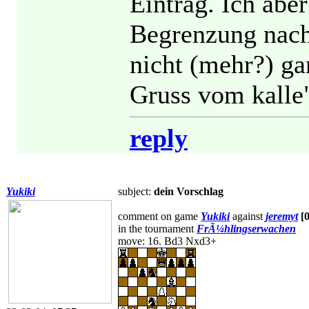
Eintrag. Ich ab
Begrenzung nac
nicht (mehr?) ga
Gruss vom kalle
reply
Yukiki
subject:
dein Vorschlag
comment on game
Yukiki
against
jeremyt
[
in the tournament
FrÃ¼hlingserwachen
move: 16. Bd3 Nxd3+