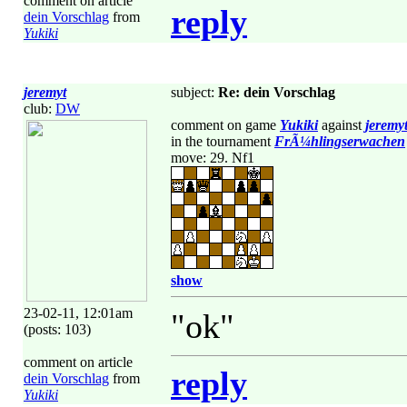
comment on article
reply
dein Vorschlag
from
Yukiki
jeremyt
subject:
Re: dein Vorschlag
club:
DW
comment on game
Yukiki
against
jeremy
in the tournament
FrÃ¼hlingserwachen
move: 29. Nf1
show
23-02-11, 12:01am
"ok"
(posts: 103)
comment on article
reply
dein Vorschlag
from
Yukiki