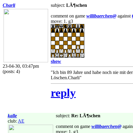
Charli
subject:
LÃ¶schen
comment on game
willibaerchen@
against
move: 1. g3
show
23-04-30, 03:47pm
(posts: 4)
"Ich bin 89 Jahre und habe noch nie mit de
Löschen.Charli"
reply
kalle
subject:
Re: LÃ¶schen
club:
AE
comment on game
willibaerchen@
again
move: 1. g3