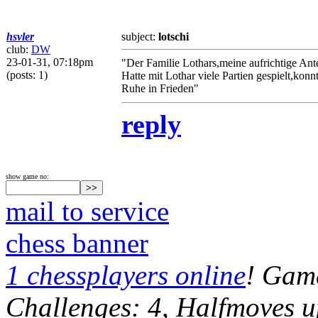
hsvler
subject:
lotschi
club:
DW
23-01-31, 07:18pm
"Der Familie Lothars,meine aufrichtige Ant
(posts: 1)
Hatte mit Lothar viele Partien gespielt,ko
Ruhe in Frieden"
reply
show game no:
mail to service
chess banner
1 chessplayers online
! Game
Challenges: 4, Halfmoves u