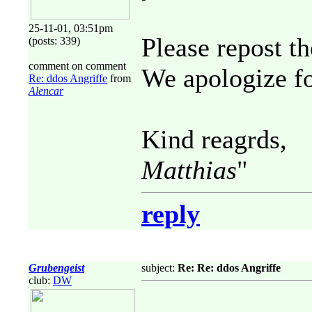
25-11-01, 03:51pm
Please repost t
(posts: 339)
comment on comment
We apologize fo
Re: ddos Angriffe
from
Alencar
Kind reagrds,
Matthias
"
reply
Grubengeist
subject:
Re: Re: ddos Angriffe
club:
DW