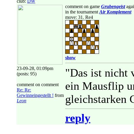
club:
DW
comment on game
Grubengeist
agai
in the tournament
Air Komplement
move: 31. Re4
show
23-09-28, 01:09pm
"Das ist nicht
(posts: 95)
ein Mausflip u
comment on comment
Re: Re:
Gewinneingestellt !
from
gleichstarken 
Leon
reply