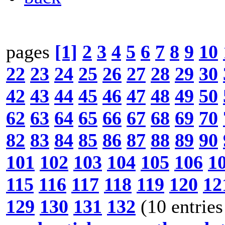
pages
[1]
2
3
4
5
6
7
8
9
10
22
23
24
25
26
27
28
29
30
42
43
44
45
46
47
48
49
50
62
63
64
65
66
67
68
69
70
82
83
84
85
86
87
88
89
90
101
102
103
104
105
106
1
115
116
117
118
119
120
12
129
130
131
132
(10 entries