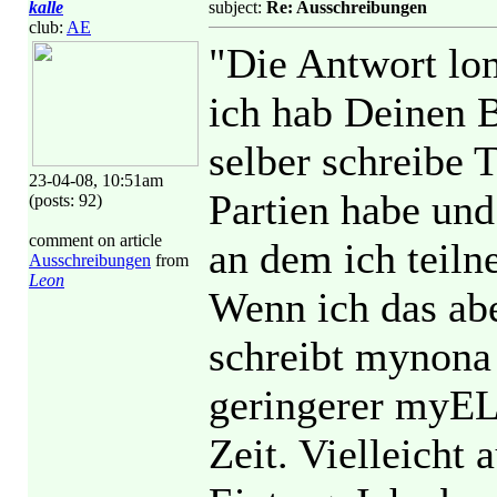
kalle
subject:
Re: Ausschreibungen
club:
AE
"Die Antwort lom
ich hab Deinen B
selber schreibe 
23-04-08, 10:51am
Partien habe und
(posts: 92)
comment on article
an dem ich teiln
Ausschreibungen
from
Leon
Wenn ich das ab
schreibt mynona 
geringerer myELO
Zeit. Vielleicht