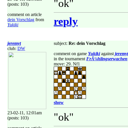
"ok"
(posts: 103)
comment on article
reply
dein Vorschlag
from
Yukiki
jeremyt
subject:
Re: dein Vorschlag
club:
DW
comment on game
Yukiki
against
jeremy
in the tournament
FrÃ¼hlingserwachen
move: 29. Nf1
show
23-02-11, 12:01am
"ok"
(posts: 103)