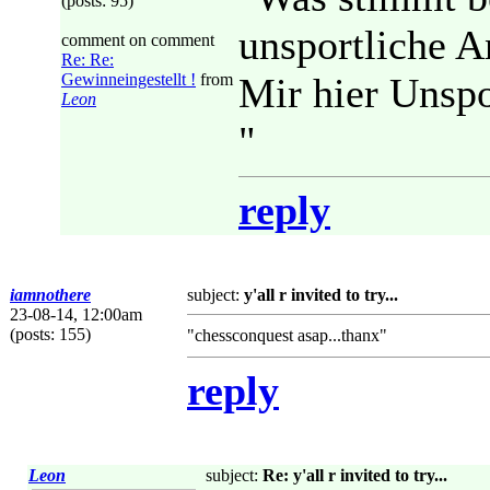
(posts: 95)
unsportliche 
comment on comment
Re: Re:
Gewinneingestellt !
from
Mir hier Unspor
Leon
"
reply
iamnothere
subject:
y'all r invited to try...
23-08-14, 12:00am
(posts: 155)
"chessconquest asap...thanx"
reply
Leon
subject:
Re: y'all r invited to try...