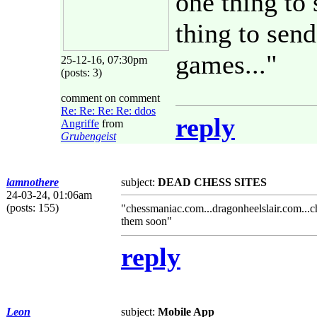
one thing to
thing to send
games..."
25-12-16, 07:30pm
(posts: 3)
comment on comment
Re: Re: Re: Re: ddos
reply
Angriffe
from
Grubengeist
iamnothere
subject:
DEAD CHESS SITES
24-03-24, 01:06am
(posts: 155)
"chessmaniac.com...dragonheelslair.com...ch
them soon"
reply
Leon
subject:
Mobile App