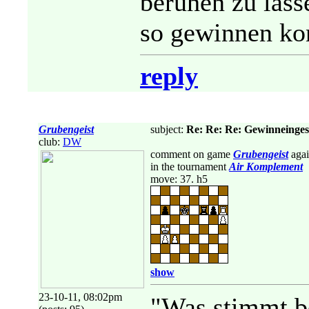
beruhen zu lasse
so gewinnen kon
reply
Grubengeist
subject:
Re: Re: Re: Gewinneingeste
club:
DW
comment on game
Grubengeist
agai
in the tournament
Air Komplement
move: 37. h5
show
23-10-11, 08:02pm
"Was stimmt be