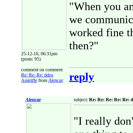
"When you an
we communica
worked fine t
then?"
25-12-16, 06:31pm
(posts: 95)
comment on comment
reply
Re: Re: Re: ddos
Angriffe
from
Alencar
Alencar
subject:
Re: Re: Re: Re: Re: d
"I really don