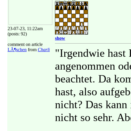
23-07-23, 11:22am
(posts: 92)
show
comment on article
"Irgendwie hast
LÃ¶schen
from
Charli
angenommen oder
beachtet. Da ko
hast, also aufg
nicht? Das kann 
nicht so sehr. A