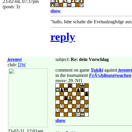
23-02-04, 07:37pm
(posts: 3)
show
"hallo, bitte schalte die Evetualzugfolge aus
reply
jeremyt
subject:
Re: dein Vorschlag
club:
DW
comment on game
Yukiki
against
jeremy
in the tournament
FrÃ¼hlingserwachen
move: 29. Nf1
show
23-02-11, 12:01am