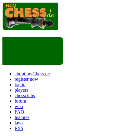
about myChess.de
register now
log in
players
chessclubs
forum
wiki
FAQ
features
laws
RSS