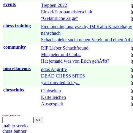
events
Treppen 2022
(
Einzel-Europameisterschaft
(
"Gefährliche Züge"
(
chess training
Free opening analyses by IM Kalin Karakehajov
nahschach
Schachspieler sucht neuen Verein und einen Arbe
community
RIP Lieber Schachfreund
(
Mitspieler und Clubs.
(
Hat jemand was von Erich gehÃ¶rt?
(
miscellaneous
ddos Angriffe
(
DEAD CHESS SITES
(
y'all r invited to try...
(
chessclubs
Clubseiten
(
Karteileichen
(
Ausgespielt
(
show game no:
mail to service
chess banner