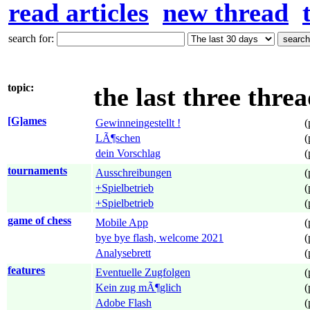
read articles
new thread
search for:
topic:
the last three threa
[G]ames
Gewinneingestellt !
(
LÃ¶schen
(
dein Vorschlag
(
tournaments
Ausschreibungen
(
+Spielbetrieb
(
+Spielbetrieb
(
game of chess
Mobile App
(
bye bye flash, welcome 2021
(
Analysebrett
(
features
Eventuelle Zugfolgen
(
Kein zug mÃ¶glich
(
Adobe Flash
(