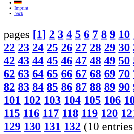
Imprint
back
pages
[1]
2
3
4
5
6
7
8
9
10
22
23
24
25
26
27
28
29
30
42
43
44
45
46
47
48
49
50
62
63
64
65
66
67
68
69
70
82
83
84
85
86
87
88
89
90
101
102
103
104
105
106
1
115
116
117
118
119
120
12
129
130
131
132
(10 entries