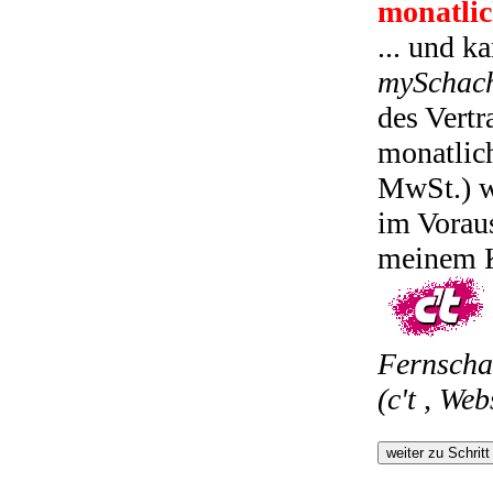
monatlic
... und k
mySchac
des Vertr
monatlic
MwSt.) we
im Voraus
meinem K
Fernscha
(c't , Web