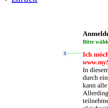
Anmeldun
Bitte wähl
Ich möch
www.myS
In diese
durch ei
kann all
Allerding
teilnehme