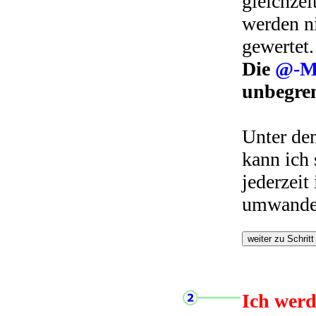
gleichzei
werden n
gewertet.
Die
@-Mi
unbegren
Unter de
kann ich
jederzeit
umwande
Ich werd