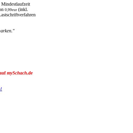
 Mindestlaufzeit
von
(inkl.
0,99eur
astschriftverfahren
marken."
 auf
mySchach.de
n!