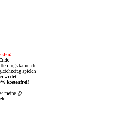
lden!
 Ende
llerdings kann ich
leichzeitig spielen
gewertet.
0% kostenfrei!
ter meine @-
eln.