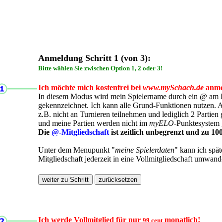
Anmeldung Schritt 1 (von 3):
Bitte wählen Sie zwischen Option 1, 2 oder 3!
Ich möchte mich kostenfrei bei
www.mySchach.de
anme
In diesem Modus wird mein Spielername durch ein @ am
gekennzeichnet. Ich kann alle Grund-Funktionen nutzen. A
z.B. nicht an Turnieren teilnehmen und lediglich 2 Partien g
und meine Partien werden nicht im
myELO
-Punktesystem 
Die
@-Mitgliedschaft
ist zeitlich unbegrenzt und zu 10
Unter dem Menupunkt "
meine Spielerdaten
" kann ich spä
Mitgliedschaft jederzeit in eine Vollmitgliedschaft umwand
Ich werde Vollmitglied für nur
monatlich!
99 cent