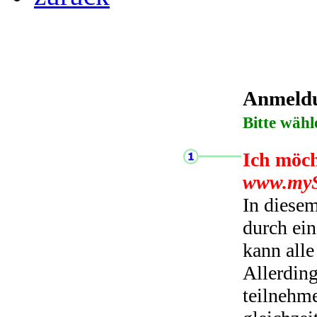
Anmeldun
Bitte wähl
Ich möch
www.myS
In diese
durch ei
kann all
Allerding
teilnehme