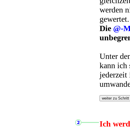
gleichzei
werden n
gewertet.
Die
@-Mi
unbegren
Unter de
kann ich
jederzeit
umwande
Ich werd