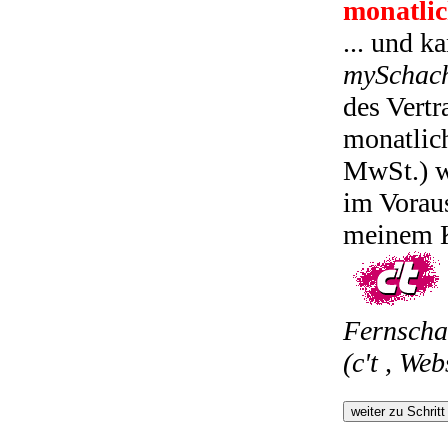
monatlic
... und k
mySchac
des Vertr
monatlic
MwSt.) we
im Voraus
meinem K
Fernscha
(c't , Web