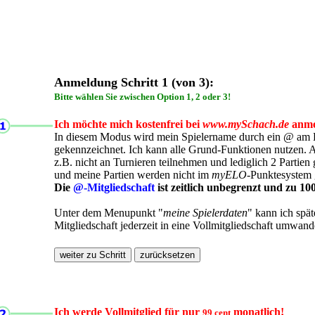
Anmeldung Schritt 1 (von 3):
Bitte wählen Sie zwischen Option 1, 2 oder 3!
Ich möchte mich kostenfrei bei
www.mySchach.de
anme
In diesem Modus wird mein Spielername durch ein @ am
gekennzeichnet. Ich kann alle Grund-Funktionen nutzen. A
z.B. nicht an Turnieren teilnehmen und lediglich 2 Partien g
und meine Partien werden nicht im
myELO
-Punktesystem 
Die
@-Mitgliedschaft
ist zeitlich unbegrenzt und zu 10
Unter dem Menupunkt "
meine Spielerdaten
" kann ich spä
Mitgliedschaft jederzeit in eine Vollmitgliedschaft umwand
Ich werde Vollmitglied für nur
monatlich!
99 cent