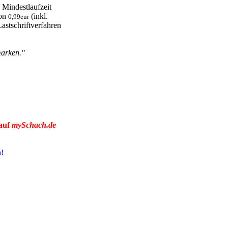
 Mindestlaufzeit
von
(inkl.
0,99eur
astschriftverfahren
marken."
 auf
mySchach.de
n!