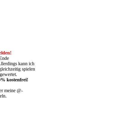
lden!
 Ende
llerdings kann ich
leichzeitig spielen
gewertet.
0% kostenfrei!
ter meine @-
eln.