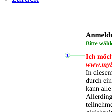
Anmeldun
Bitte wähl
Ich möch
www.myS
In diese
durch ei
kann all
Allerding
teilnehme