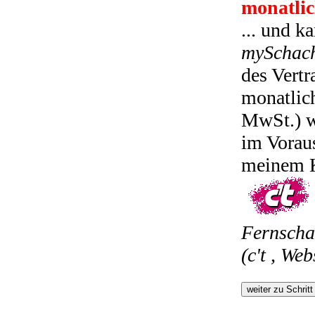
monatlic
... und k
mySchac
des Vertr
monatlic
MwSt.) we
im Voraus
meinem K
Fernscha
(c't , Web