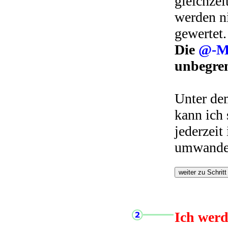
gleichzei
werden n
gewertet.
Die
@-Mi
unbegren
Unter de
kann ich
jederzeit
umwande
Ich werd