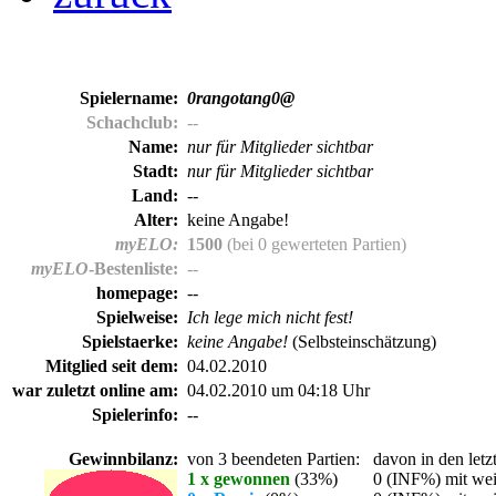
Spielername:
0rangotang0@
Schachclub:
--
Name:
nur für Mitglieder sichtbar
Stadt:
nur für Mitglieder sichtbar
Land:
--
Alter:
keine Angabe!
myELO:
1500
(bei 0 gewerteten Partien)
myELO
-Bestenliste:
--
homepage:
--
Spielweise:
Ich lege mich nicht fest!
Spielstaerke:
keine Angabe!
(Selbsteinschätzung)
Mitglied seit dem:
04.02.2010
war zuletzt online am:
04.02.2010 um 04:18 Uhr
Spielerinfo:
--
Gewinnbilanz:
von 3 beendeten Partien:
davon in den letz
1 x gewonnen
(33%)
0 (INF%) mit wei