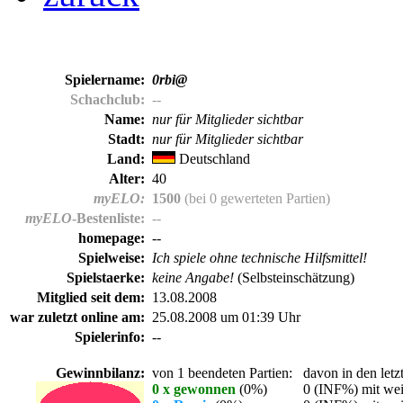
Spielername:
0rbi@
Schachclub:
--
Name:
nur für Mitglieder sichtbar
Stadt:
nur für Mitglieder sichtbar
Land:
Deutschland
Alter:
40
myELO:
1500
(bei 0 gewerteten Partien)
myELO
-Bestenliste:
--
homepage:
--
Spielweise:
Ich spiele ohne technische Hilfsmittel!
Spielstaerke:
keine Angabe!
(Selbsteinschätzung)
Mitglied seit dem:
13.08.2008
war zuletzt online am:
25.08.2008 um 01:39 Uhr
Spielerinfo:
--
Gewinnbilanz:
von 1 beendeten Partien:
davon in den letz
0 x gewonnen
(0%)
0 (INF%) mit wei