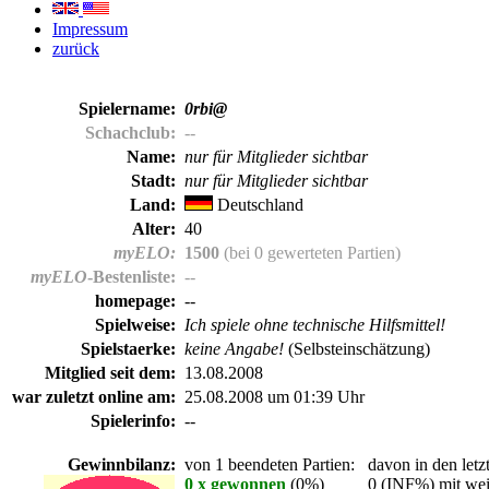
Impressum
zurück
Spielername:
0rbi@
Schachclub:
--
Name:
nur für Mitglieder sichtbar
Stadt:
nur für Mitglieder sichtbar
Land:
Deutschland
Alter:
40
myELO:
1500
(bei 0 gewerteten Partien)
myELO
-Bestenliste:
--
homepage:
--
Spielweise:
Ich spiele ohne technische Hilfsmittel!
Spielstaerke:
keine Angabe!
(Selbsteinschätzung)
Mitglied seit dem:
13.08.2008
war zuletzt online am:
25.08.2008 um 01:39 Uhr
Spielerinfo:
--
Gewinnbilanz:
von 1 beendeten Partien:
davon in den letz
0 x gewonnen
(0%)
0 (INF%) mit wei