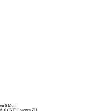
ten 6 Mon.:
ß, 0 (INF%) wegen ZÜ