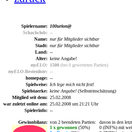
Spielername:
100urion@
Schachclub:
--
Name:
nur für Mitglieder sichtbar
Stadt:
nur für Mitglieder sichtbar
Land:
--
Alter:
keine Angabe!
myELO:
1500
(bei 0 gewerteten Partien)
myELO
-Bestenliste:
--
homepage:
--
Spielweise:
Ich lege mich nicht fest!
Spielstaerke:
keine Angabe!
(Selbsteinschätzung)
Mitglied seit dem:
25.02.2008
war zuletzt online am:
25.02.2008 um 21:21 Uhr
Spielerinfo:
--
Gewinnbilanz:
von 2 beendeten Partien:
davon in den letz
1 x gewonnen
(50%)
0 (INF%) mit wei