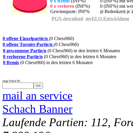
0 x Remis
(INF%)
0 (INF%) mit we
0 x verloren
(INF%)
0 (INF%) mit wei
Gewinnquote: INF%
Bedenkzeit je Z
PGN-download
myELO-Entwicklung
0 offene Einzelpartie/n
(0 Chess960)
0 offene Turnier-Partie/n
(0 Chess960)
0 gewonnene Partie/n
(0 Chess960) in den letzten 6 Monaten
0 verlorene Partie/n
(0 Chess960) in den letzten 6 Monaten
0 Remis
(0 Chess960) in den letzten 6 Monaten
zeige Partie-Nr.:
mail an service
Schach Banner
Laufende Partien: 112, For