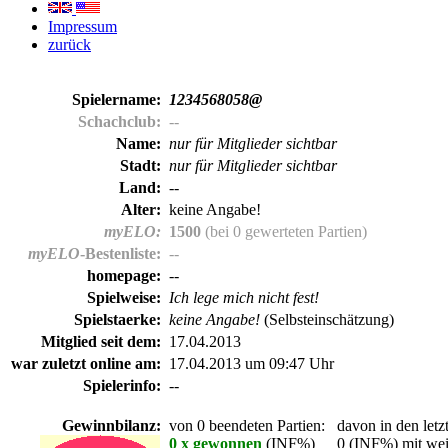
Impressum
zurück
Spielername:
1234568058@
Schachclub:
--
Name:
nur für Mitglieder sichtbar
Stadt:
nur für Mitglieder sichtbar
Land:
--
Alter:
keine Angabe!
myELO:
1500
(bei 0 gewerteten Partien)
myELO
-Bestenliste:
--
homepage:
--
Spielweise:
Ich lege mich nicht fest!
Spielstaerke:
keine Angabe!
(Selbsteinschätzung)
Mitglied seit dem:
17.04.2013
war zuletzt online am:
17.04.2013 um 09:47 Uhr
Spielerinfo:
--
Gewinnbilanz:
von 0 beendeten Partien:
davon in den letz
0 x gewonnen
(INF%)
0 (INF%) mit wei