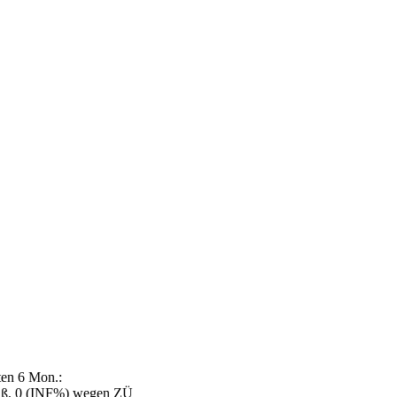
ten 6 Mon.:
ß, 0 (INF%) wegen ZÜ