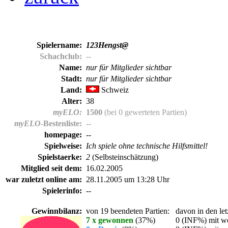
Spielername:
123Hengst@
Schachclub:
--
Name:
nur für Mitglieder sichtbar
Stadt:
nur für Mitglieder sichtbar
Land:
Schweiz
Alter:
38
myELO:
1500
(bei 0 gewerteten Partien)
myELO
-Bestenliste:
--
homepage:
--
Spielweise:
Ich spiele ohne technische Hilfsmittel!
Spielstaerke:
2
(Selbsteinschätzung)
Mitglied seit dem:
16.02.2005
war zuletzt online am:
28.11.2005 um 13:28 Uhr
Spielerinfo:
--
Gewinnbilanz:
von 19 beendeten Partien:
davon in den let
7 x gewonnen
(37%)
0 (INF%) mit we