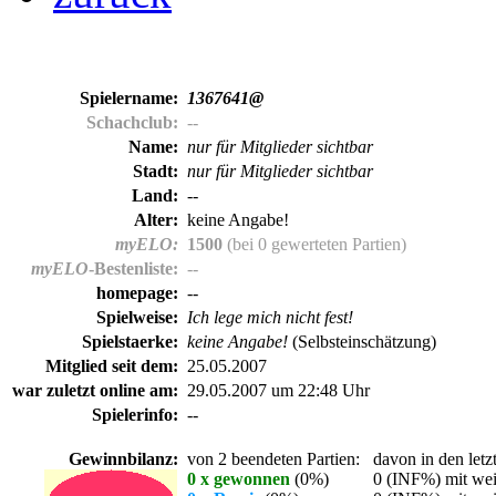
Spielername:
1367641@
Schachclub:
--
Name:
nur für Mitglieder sichtbar
Stadt:
nur für Mitglieder sichtbar
Land:
--
Alter:
keine Angabe!
myELO:
1500
(bei 0 gewerteten Partien)
myELO
-Bestenliste:
--
homepage:
--
Spielweise:
Ich lege mich nicht fest!
Spielstaerke:
keine Angabe!
(Selbsteinschätzung)
Mitglied seit dem:
25.05.2007
war zuletzt online am:
29.05.2007 um 22:48 Uhr
Spielerinfo:
--
Gewinnbilanz:
von 2 beendeten Partien:
davon in den letz
0 x gewonnen
(0%)
0 (INF%) mit wei