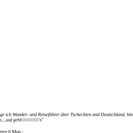
ege ich Wander- und Reiseführer über Tschechien und Deutschland, bin
auf geht\\\\\\\\\\\\\\\'s
"
zten 6 Mon.: