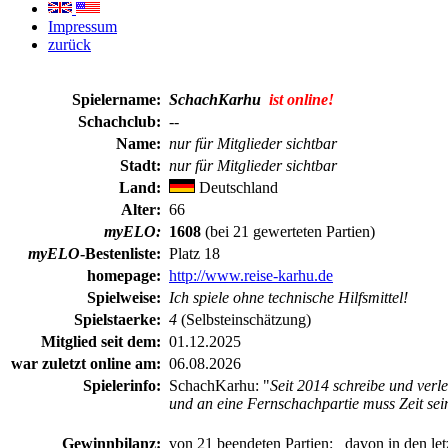
Impressum
zurück
Spielername:
SchachKarhu
ist online!
Schachclub:
--
Name:
nur für Mitglieder sichtbar
Stadt:
nur für Mitglieder sichtbar
Land:
Deutschland
Alter:
66
myELO:
1608
(bei 21 gewerteten Partien)
myELO
-Bestenliste:
Platz 18
homepage:
http://www.reise-karhu.de
Spielweise:
Ich spiele ohne technische Hilfsmittel!
Spielstaerke:
4
(Selbsteinschätzung)
Mitglied seit dem:
01.12.2025
war zuletzt online am:
06.08.2026
Spielerinfo:
SchachKarhu: "
Seit 2014 schreibe und verl
und an eine Fernschachpartie muss Zeit sein....
Gewinnbilanz:
von 21 beendeten Partien:
davon in den let