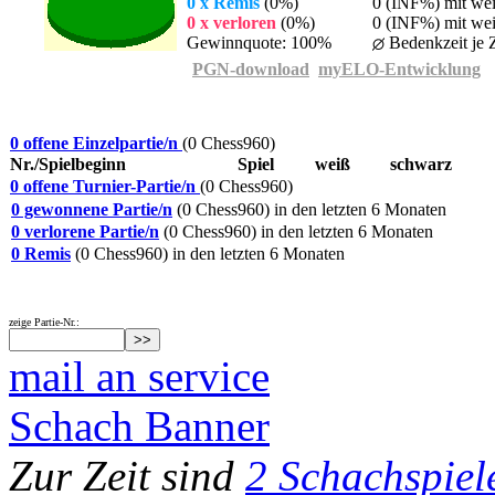
0 x Remis
(0%)
0 (INF%) mit we
0 x verloren
(0%)
0 (INF%) mit wei
Gewinnquote: 100%
Bedenkzeit je Z
PGN-download
myELO-Entwicklung
0 offene Einzelpartie/n
(0 Chess960)
Nr./Spielbeginn
Spiel
weiß
schwarz
0 offene Turnier-Partie/n
(0 Chess960)
0 gewonnene Partie/n
(0 Chess960) in den letzten 6 Monaten
0 verlorene Partie/n
(0 Chess960) in den letzten 6 Monaten
0 Remis
(0 Chess960) in den letzten 6 Monaten
zeige Partie-Nr.:
mail an service
Schach Banner
Zur Zeit sind
2 Schachspiel