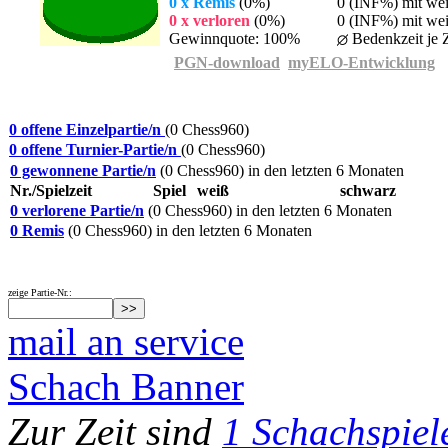
0 x Remis
(0%)
0 (INF%) mit we
0 x verloren
(0%)
0 (INF%) mit wei
Gewinnquote: 100%
Bedenkzeit je Z
PGN-download
myELO-Entwicklung
0 offene Einzelpartie/n
(0 Chess960)
0 offene Turnier-Partie/n
(0 Chess960)
0 gewonnene Partie/n
(0 Chess960) in den letzten 6 Monaten
Nr./Spielzeit
Spiel
weiß
schwarz
0 verlorene Partie/n
(0 Chess960) in den letzten 6 Monaten
0 Remis
(0 Chess960) in den letzten 6 Monaten
zeige Partie-Nr.:
mail an service
Schach Banner
Zur Zeit sind
1 Schachspiel