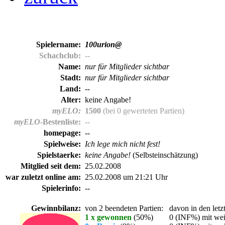
Spielername:
100urion@
Schachclub:
--
Name:
nur für Mitglieder sichtbar
Stadt:
nur für Mitglieder sichtbar
Land:
--
Alter:
keine Angabe!
myELO:
1500
(bei 0 gewerteten Partien)
myELO
-Bestenliste:
--
homepage:
--
Spielweise:
Ich lege mich nicht fest!
Spielstaerke:
keine Angabe!
(Selbsteinschätzung)
Mitglied seit dem:
25.02.2008
war zuletzt online am:
25.02.2008 um 21:21 Uhr
Spielerinfo:
--
Gewinnbilanz:
von 2 beendeten Partien:
davon in den letz
1 x gewonnen
(50%)
0 (INF%) mit wei