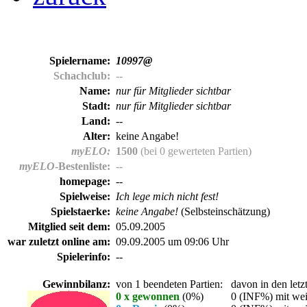
Spielername:
10997@
Schachclub:
--
Name:
nur für Mitglieder sichtbar
Stadt:
nur für Mitglieder sichtbar
Land:
--
Alter:
keine Angabe!
myELO:
1500
(bei 0 gewerteten Partien)
myELO
-Bestenliste:
--
homepage:
--
Spielweise:
Ich lege mich nicht fest!
Spielstaerke:
keine Angabe!
(Selbsteinschätzung)
Mitglied seit dem:
05.09.2005
war zuletzt online am:
09.09.2005 um 09:06 Uhr
Spielerinfo:
--
Gewinnbilanz:
von 1 beendeten Partien:
davon in den letz
0 x gewonnen
(0%)
0 (INF%) mit wei