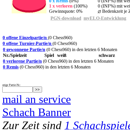
0 x Remis
(0%)
0 (INF%) mit we
1 x verloren
(100%)
0 (INF%) mit wei
Gewinnquote: 0%
Bedenkzeit je Z
PGN-download
myELO-Entwicklung
0 offene Einzelpartie/n
(0 Chess960)
0 offene Turnier-Partie/n
(0 Chess960)
0 gewonnene Partie/n
(0 Chess960) in den letzten 6 Monaten
Nr./Spielzeit
Spiel
weiß
schwarz
0 verlorene Partie/n
(0 Chess960) in den letzten 6 Monaten
0 Remis
(0 Chess960) in den letzten 6 Monaten
zeige Partie-Nr.:
mail an service
Schach Banner
Zur Zeit sind
1 Schachspiel