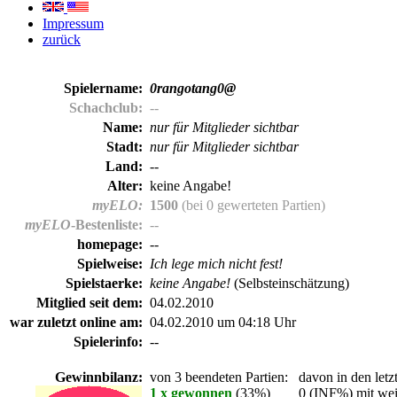
Impressum
zurück
Spielername:
0rangotang0@
Schachclub:
--
Name:
nur für Mitglieder sichtbar
Stadt:
nur für Mitglieder sichtbar
Land:
--
Alter:
keine Angabe!
myELO:
1500
(bei 0 gewerteten Partien)
myELO
-Bestenliste:
--
homepage:
--
Spielweise:
Ich lege mich nicht fest!
Spielstaerke:
keine Angabe!
(Selbsteinschätzung)
Mitglied seit dem:
04.02.2010
war zuletzt online am:
04.02.2010 um 04:18 Uhr
Spielerinfo:
--
Gewinnbilanz:
von 3 beendeten Partien:
davon in den letz
1 x gewonnen
(33%)
0 (INF%) mit wei