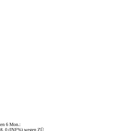
ten 6 Mon.:
ß, 0 (INF%) wegen ZÜ