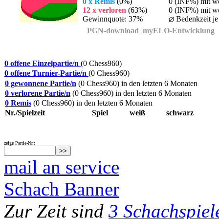
0 x Remis
(0%)
0 (INF%) mit w
12 x verloren
(63%)
0 (INF%) mit we
Gewinnquote: 37%
Bedenkzeit je
PGN-download
myELO-Entwicklung
0 offene Einzelpartie/n
(0 Chess960)
0 offene Turnier-Partie/n
(0 Chess960)
0 gewonnene Partie/n
(0 Chess960) in den letzten 6 Monaten
0 verlorene Partie/n
(0 Chess960) in den letzten 6 Monaten
0 Remis
(0 Chess960) in den letzten 6 Monaten
Nr./Spielzeit
Spiel
weiß
schwarz
zeige Partie-Nr.:
mail an service
Schach Banner
Zur Zeit sind
3 Schachspiel