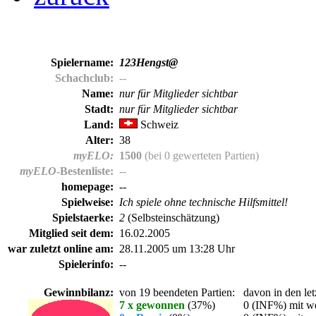
Spielername:
123Hengst@
Schachclub:
--
Name:
nur für Mitglieder sichtbar
Stadt:
nur für Mitglieder sichtbar
Land:
Schweiz
Alter:
38
myELO:
1500
(bei 0 gewerteten Partien)
myELO
-Bestenliste:
--
homepage:
--
Spielweise:
Ich spiele ohne technische Hilfsmittel!
Spielstaerke:
2
(Selbsteinschätzung)
Mitglied seit dem:
16.02.2005
war zuletzt online am:
28.11.2005 um 13:28 Uhr
Spielerinfo:
--
Gewinnbilanz:
von 19 beendeten Partien:
davon in den let
7 x gewonnen
(37%)
0 (INF%) mit we