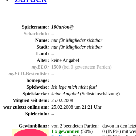
Spielername:
100urion@
Schachclub:
--
Name:
nur für Mitglieder sichtbar
Stadt:
nur für Mitglieder sichtbar
Land:
--
Alter:
keine Angabe!
myELO:
1500
(bei 0 gewerteten Partien)
myELO
-Bestenliste:
--
homepage:
--
Spielweise:
Ich lege mich nicht fest!
Spielstaerke:
keine Angabe!
(Selbsteinschätzung)
Mitglied seit dem:
25.02.2008
war zuletzt online am:
25.02.2008 um 21:21 Uhr
Spielerinfo:
--
Gewinnbilanz:
von 2 beendeten Partien:
davon in den letz
1 x gewonnen
(50%)
0 (INF%) mit wei