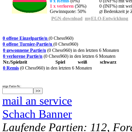
0 x Remis
(0%)
0 (INF%) mit we
1 x verloren
(50%)
0 (INF%) mit wei
Gewinnquote: 50%
Bedenkzeit je Z
PGN-download
myELO-Entwicklung
0 offene Einzelpartie/n
(0 Chess960)
0 offene Turnier-Partie/n
(0 Chess960)
0 gewonnene Partie/n
(0 Chess960) in den letzten 6 Monaten
0 verlorene Partie/n
(0 Chess960) in den letzten 6 Monaten
Nr./Spielzeit
Spiel
weiß
schwarz
0 Remis
(0 Chess960) in den letzten 6 Monaten
zeige Partie-Nr.:
mail an service
Schach Banner
Laufende Partien: 112, For