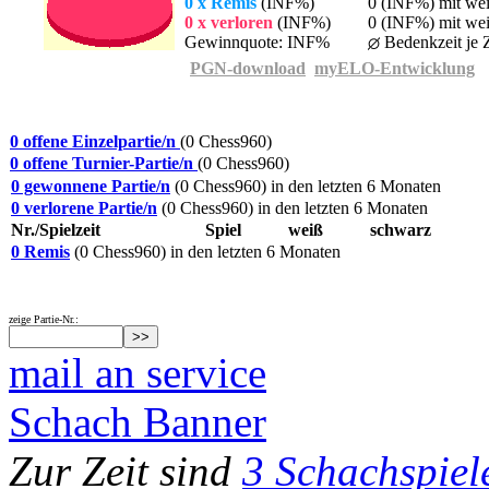
0 x Remis
(INF%)
0 (INF%) mit we
0 x verloren
(INF%)
0 (INF%) mit wei
Gewinnquote: INF%
Bedenkzeit je Z
PGN-download
myELO-Entwicklung
0 offene Einzelpartie/n
(0 Chess960)
0 offene Turnier-Partie/n
(0 Chess960)
0 gewonnene Partie/n
(0 Chess960) in den letzten 6 Monaten
0 verlorene Partie/n
(0 Chess960) in den letzten 6 Monaten
Nr./Spielzeit
Spiel
weiß
schwarz
0 Remis
(0 Chess960) in den letzten 6 Monaten
zeige Partie-Nr.:
mail an service
Schach Banner
Zur Zeit sind
3 Schachspiel