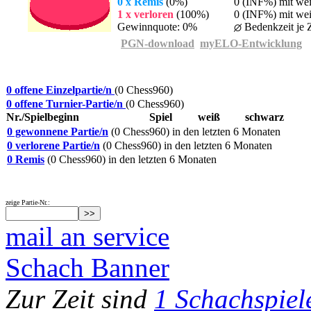
0 x Remis
(0%)
0 (INF%) mit we
1 x verloren
(100%)
0 (INF%) mit wei
Gewinnquote: 0%
Bedenkzeit je Z
PGN-download
myELO-Entwicklung
0 offene Einzelpartie/n
(0 Chess960)
0 offene Turnier-Partie/n
(0 Chess960)
Nr./Spielbeginn
Spiel
weiß
schwarz
0 gewonnene Partie/n
(0 Chess960) in den letzten 6 Monaten
0 verlorene Partie/n
(0 Chess960) in den letzten 6 Monaten
0 Remis
(0 Chess960) in den letzten 6 Monaten
zeige Partie-Nr.:
mail an service
Schach Banner
Zur Zeit sind
1 Schachspiel