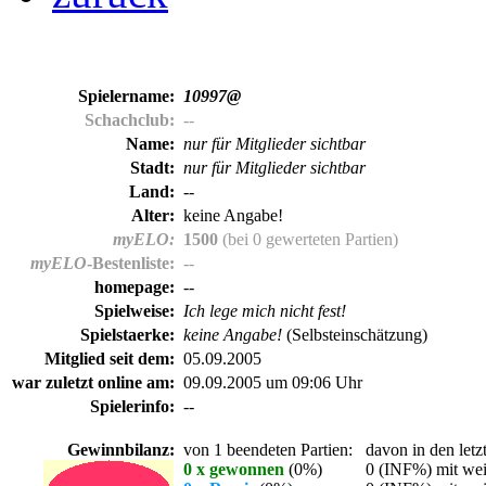
Spielername:
10997@
Schachclub:
--
Name:
nur für Mitglieder sichtbar
Stadt:
nur für Mitglieder sichtbar
Land:
--
Alter:
keine Angabe!
myELO:
1500
(bei 0 gewerteten Partien)
myELO
-Bestenliste:
--
homepage:
--
Spielweise:
Ich lege mich nicht fest!
Spielstaerke:
keine Angabe!
(Selbsteinschätzung)
Mitglied seit dem:
05.09.2005
war zuletzt online am:
09.09.2005 um 09:06 Uhr
Spielerinfo:
--
Gewinnbilanz:
von 1 beendeten Partien:
davon in den letz
0 x gewonnen
(0%)
0 (INF%) mit wei