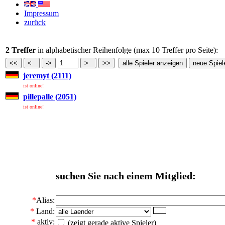
Impressum
zurück
2 Treffer
in alphabetischer Reihenfolge (max 10 Treffer pro Seite):
jeremyt (2111)
ist online!
pillepalle (2051)
ist online!
suchen Sie nach einem Mitglied:
*
Alias:
*
Land:
*
aktiv:
(zeigt gerade aktive Spieler)