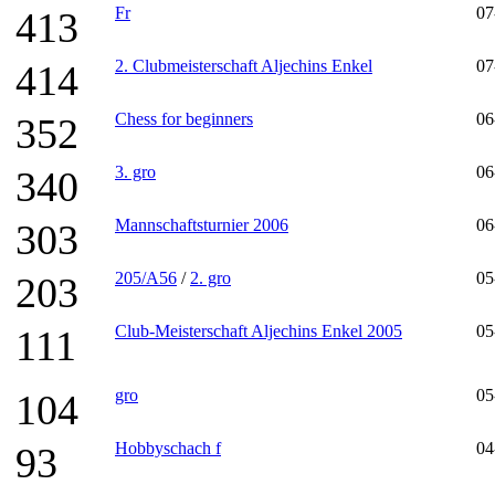
Fr
07
413
2. Clubmeisterschaft Aljechins Enkel
07
414
Chess for beginners
06
352
3. gro
06
340
Mannschaftsturnier 2006
06
303
205/A56
/
2. gro
05
203
Club-Meisterschaft Aljechins Enkel 2005
05
111
gro
05
104
Hobbyschach f
04
93