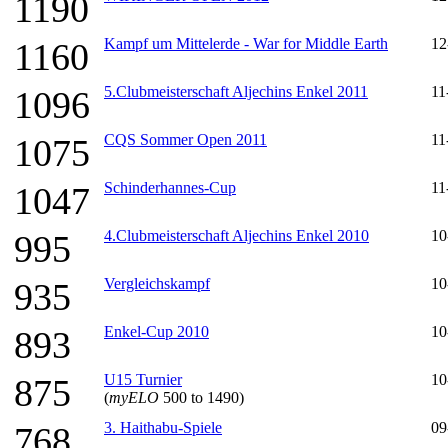
1190
Kampf um Mittelerde - War for Middle Earth
12
1160
5.Clubmeisterschaft Aljechins Enkel 2011
11
1096
CQS Sommer Open 2011
11
1075
Schinderhannes-Cup
11
1047
4.Clubmeisterschaft Aljechins Enkel 2010
10
995
Vergleichskampf
10
935
Enkel-Cup 2010
10
893
U15 Turnier
10
875
(
myELO
500 to 1490)
3. Haithabu-Spiele
09
768