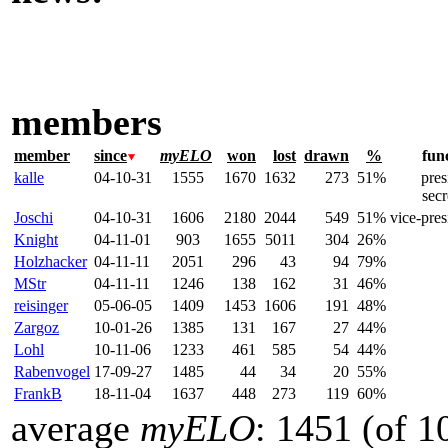
members
member
since
myELO
won
lost
drawn
%
fun
kalle
04-10-31
1555
1670
1632
273
51%
pres
secr
Joschi
04-10-31
1606
2180
2044
549
51%
vice-pres
Knight
04-11-01
903
1655
5011
304
26%
Holzhacker
04-11-11
2051
296
43
94
79%
MStr
04-11-11
1246
138
162
31
46%
reisinger
05-06-05
1409
1453
1606
191
48%
Zargoz
10-01-26
1385
131
167
27
44%
Lohl
10-11-06
1233
461
585
54
44%
Rabenvogel
17-09-27
1485
44
34
20
55%
FrankB
18-11-04
1637
448
273
119
60%
average
myELO
: 1451 (of 