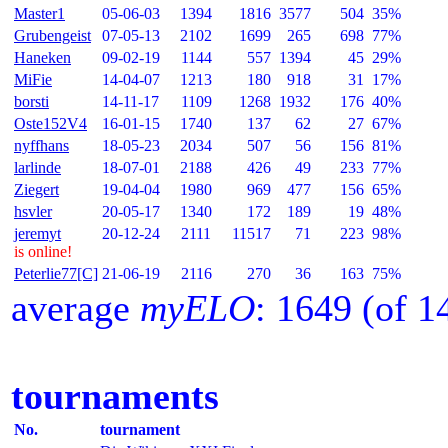
Master1
05-06-03
1394
1816
3577
504
35%
Grubengeist
07-05-13
2102
1699
265
698
77%
Haneken
09-02-19
1144
557
1394
45
29%
MiFie
14-04-07
1213
180
918
31
17%
borsti
14-11-17
1109
1268
1932
176
40%
Oste152V4
16-01-15
1740
137
62
27
67%
nyffhans
18-05-23
2034
507
56
156
81%
larlinde
18-07-01
2188
426
49
233
77%
Ziegert
19-04-04
1980
969
477
156
65%
hsvler
20-05-17
1340
172
189
19
48%
jeremyt
20-12-24
2111
11517
71
223
98%
is online!
Peterlie77[C]
21-06-19
2116
270
36
163
75%
average
myELO
: 1649 (of 
tournaments
No.
tournament