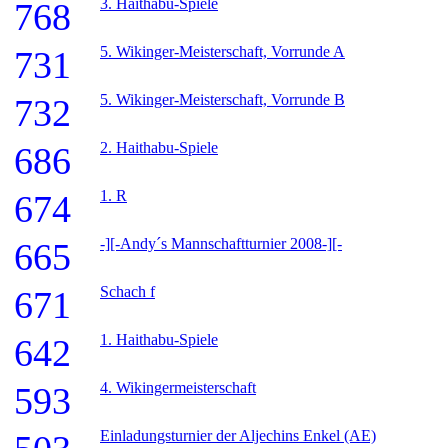
3. Haithabu-Spiele
768
5. Wikinger-Meisterschaft, Vorrunde A
731
5. Wikinger-Meisterschaft, Vorrunde B
732
2. Haithabu-Spiele
686
1. R
674
-][-Andy´s Mannschaftturnier 2008-][-
665
Schach f
671
1. Haithabu-Spiele
642
4. Wikingermeisterschaft
593
Einladungsturnier der Aljechins Enkel (AE)