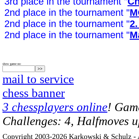
3rd place in the tournament "
Ch
2nd place in the tournament "
M
2nd place in the tournament "
2
2nd place in the tournament "
Ma
show game no:
mail to service
chess banner
3 chessplayers online
! Game
Challenges: 4, Halfmoves u
Copyright 2003-2026 Karkowski & Schulz - A