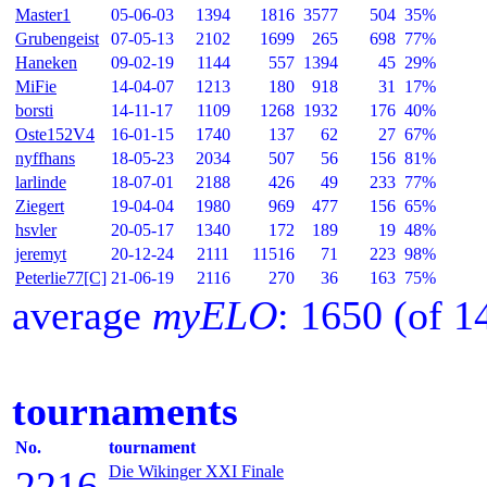
Master1
05-06-03
1394
1816
3577
504
35%
Grubengeist
07-05-13
2102
1699
265
698
77%
Haneken
09-02-19
1144
557
1394
45
29%
MiFie
14-04-07
1213
180
918
31
17%
borsti
14-11-17
1109
1268
1932
176
40%
Oste152V4
16-01-15
1740
137
62
27
67%
nyffhans
18-05-23
2034
507
56
156
81%
larlinde
18-07-01
2188
426
49
233
77%
Ziegert
19-04-04
1980
969
477
156
65%
hsvler
20-05-17
1340
172
189
19
48%
jeremyt
20-12-24
2111
11516
71
223
98%
Peterlie77[C]
21-06-19
2116
270
36
163
75%
average
myELO
: 1650 (of 
tournaments
No.
tournament
Die Wikinger XXI Finale
2216