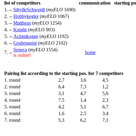
list of competitors
communication
starting po
1. --
SibylleSchwerdt
(
myELO
1690)
2. --
Hobbykegler
(
myELO
1067)
3. --
Mattheus
(
myELO
1254)
4. --
Knight
(
myELO
903)
5. --
Achimkogge
(
myELO
1192)
6. --
Grubengeist
(
myELO
2102)
Seneca
(
myELO
1554)
7. --
home
is online!
Pairing list according to the starting pos. for 7 competitors
1. round
2,7
3,6
4,5
2. round
6,4
7,3
1,2
3. round
3,1
4,7
5,6
4. round
7,5
1,4
2,3
5. round
4,2
5,1
6,7
6. round
1,6
2,5
3,4
7. round
5,3
6,2
7,1