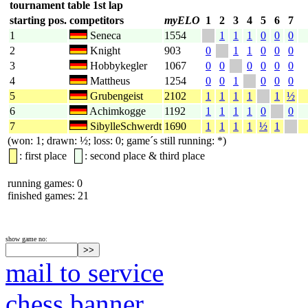
tournament table 1st lap
starting pos.
competitors
myELO
1
2
3
4
5
6
7
1
Seneca
1554
1
1
1
0
0
0
2
Knight
903
0
1
1
0
0
0
3
Hobbykegler
1067
0
0
0
0
0
0
4
Mattheus
1254
0
0
1
0
0
0
5
Grubengeist
2102
1
1
1
1
1
½
6
Achimkogge
1192
1
1
1
1
0
0
7
SibylleSchwerdt
1690
1
1
1
1
½
1
(won: 1; drawn: ½; loss: 0; game´s still running: *)
: first place
: second place & third place
running games: 0
finished games: 21
show game no:
mail to service
chess banner