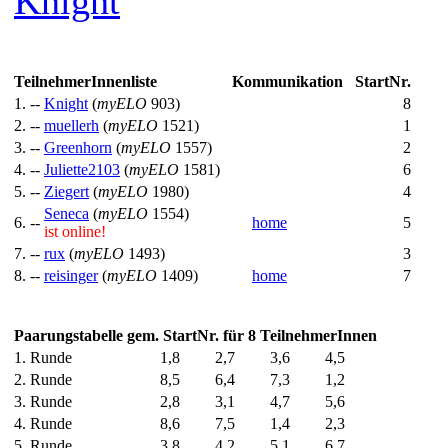
Knight
TeilnehmerInnenliste
Kommunikation
StartNr.
1. --
Knight
(
myELO
903)
8
2. --
muellerh
(
myELO
1521)
1
3. --
Greenhorn
(
myELO
1557)
2
4. --
Juliette2103
(
myELO
1581)
6
5. --
Ziegert
(
myELO
1980)
4
Seneca
(
myELO
1554)
6. --
home
5
ist online!
7. --
rux
(
myELO
1493)
3
8. --
reisinger
(
myELO
1409)
home
7
Paarungstabelle gem. StartNr. für 8 TeilnehmerInnen
1. Runde
1,8
2,7
3,6
4,5
2. Runde
8,5
6,4
7,3
1,2
3. Runde
2,8
3,1
4,7
5,6
4. Runde
8,6
7,5
1,4
2,3
5. Runde
3,8
4,2
5,1
6,7