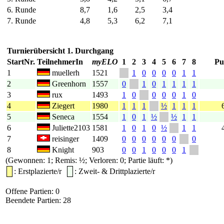
6. Runde
8,7
1,6
2,5
3,4
7. Runde
4,8
5,3
6,2
7,1
Turnierübersicht 1. Durchgang
StartNr.
TeilnehmerIn
myELO
1
2
3
4
5
6
7
8
Pu
1
muellerh
1521
1
0
0
0
0
1
1
2
Greenhorn
1557
0
1
0
1
1
1
1
3
rux
1493
1
0
0
0
0
1
0
4
Ziegert
1980
1
1
1
½
1
1
1
5
Seneca
1554
1
0
1
½
½
1
1
6
Juliette2103
1581
1
0
1
0
½
1
1
7
reisinger
1409
0
0
0
0
0
0
0
8
Knight
903
0
0
1
0
0
0
1
(Gewonnen: 1; Remis: ½; Verloren: 0; Partie läuft: *)
: Erstplazierte/r
: Zweit- & Drittplazierte/r
Offene Partien: 0
Beendete Partien: 28