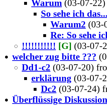
Warum
(03-07-22)
So sehe ich das...
Warum2
(03-
Re: So sehe ich
!!!!!!!!!!!
[G]
(03-07-
welcher zug bitte ???
(
Dd1-c2
(03-07-20) f
erklärung
(03-07-
Dc2
(03-07-24) 
Überflüssige Diskussio