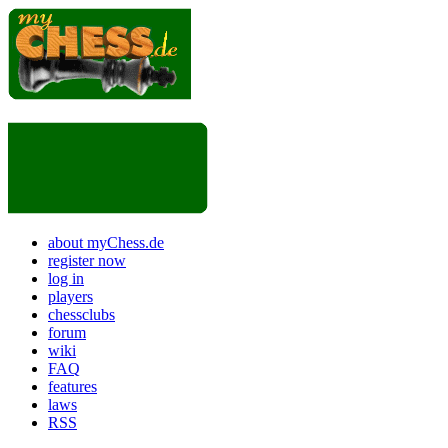
about myChess.de
register now
log in
players
chessclubs
forum
wiki
FAQ
features
laws
RSS