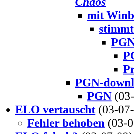
Chaos
mit Win
stimmt
PGN
P
P
PGN-downl
PGN
(03
ELO vertauscht
(03-07
Fehler behoben
(03-