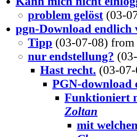
Kann mich nicht einlog
problem gelöst
(03-0
pgn-Download endlich 
Tipp
(03-07-08) fro
nur endstellung?
(03
Hast recht.
(03-07
PGN-download 
Funktioniert 
Zoltan
mit welchem