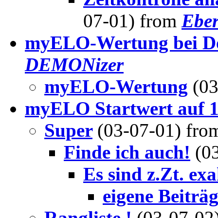
07-01) from
Ebe
myELO-Wertung bei Do
DEMONizer
myELO-Wertung
(0
myELO Startwert auf 15
Super
(03-07-01) fr
Finde ich auch!
(0
Es sind z.Zt. ex
eigene Beiträ
Rangliste !
(03-07-02