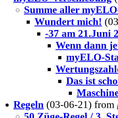
Summe aller myELO-
Wundert mich!
(0
-37 am 21.Juni 
Wenn dann je
myELO-Sta
Wertungszahl
Das ist scho
Maschin
Regeln
(03-06-21) from
50 Züge-Regel / 3. S