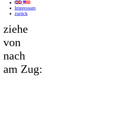
Impressum
zurück
ziehe
von
nach
am Zug: