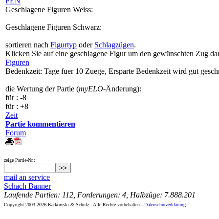
FEN
Geschlagene Figuren Weiss:
Geschlagene Figuren Schwarz:
sortieren nach
Figurtyp
oder
Schlagzügen
.
Klicken Sie auf eine geschlagene Figur um den gewünschten Zug dar
Figuren
Bedenkzeit: Tage fuer 10 Zuege, Ersparte Bedenkzeit wird gut gesch
die Wertung der Partie (
myELO
-Änderung):
für
: -8
für
: +8
Zeit
Partie kommentieren
Forum
zeige Partie-Nr.:
mail an service
Schach Banner
Laufende Partien: 112, Forderungen: 4, Halbzüge: 7.888.201
Copyright 2003-2026 Karkowski & Schulz - Alle Rechte vorbehalten -
Datenschutzerklärung