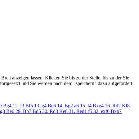
ett anzeigen lassen. Klicken Sie bis zu der Stelle, bis zu der Sie
 fortgesetzt und Sie werden nach dem "speichern" dazu aufgefordert
O
Bg4
12. f3
Bf5
13. g4
Be6
14. Bg2
a6
15. f4
Bxg4
16. Rd2
Kf8
Rg3
Be6
29. Bb7
Bd5
30. Rd3
Ke8
31. Red1
f5
32. exf6
Bxb7