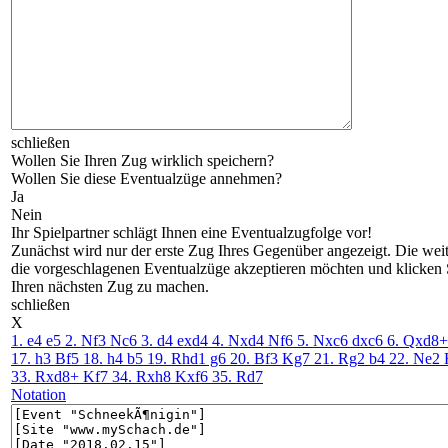
schließen
Wollen Sie Ihren Zug wirklich speichern?
Wollen Sie diese Eventualzüge annehmen?
Ja
Nein
Ihr Spielpartner schlägt Ihnen eine Eventualzugfolge vor!
Zunächst wird nur der erste Zug Ihres Gegenüber angezeigt. Die weiter
die vorgeschlagenen Eventualzüge akzeptieren möchten und klicken Si
Ihren nächsten Zug zu machen.
schließen
X
1. e4
e5
2. Nf3
Nc6
3. d4
exd4
4. Nxd4
Nf6
5. Nxc6
dxc6
6. Qxd8+
17. h3
Bf5
18. h4
b5
19. Rhd1
g6
20. Bf3
Kg7
21. Rg2
b4
22. Ne2
33. Rxd8+
Kf7
34. Rxh8
Kxf6
35. Rd7
Notation