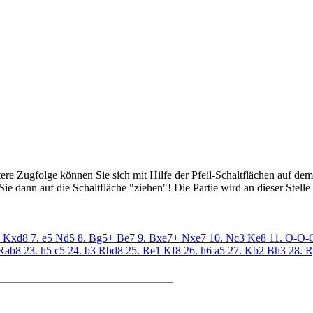
e Zugfolge können Sie sich mit Hilfe der Pfeil-Schaltflächen auf dem Br
e dann auf die Schaltfläche "ziehen"! Die Partie wird an dieser Stelle
Kxd8
7. e5
Nd5
8. Bg5+
Be7
9. Bxe7+
Nxe7
10. Nc3
Ke8
11. O-O-
Rab8
23. h5
c5
24. b3
Rbd8
25. Re1
Kf8
26. h6
a5
27. Kb2
Bh3
28. 