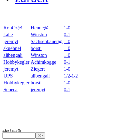
RonCz@
Henne@
1-0
kalle
Winston
0-1
jeremyt
Sachsenbauer@
1-0
skuehnel
borsti
1-0
alibengali
Winston
1-0
Hobbykegler
Achimkogge
0-1
jeremyt
Ziegert
1-0
UPS
alibengali
1/2-1/2
Hobbykegler
borsti
1-0
Seneca
jeremyt
0-1
zeige Partie-Nr.: