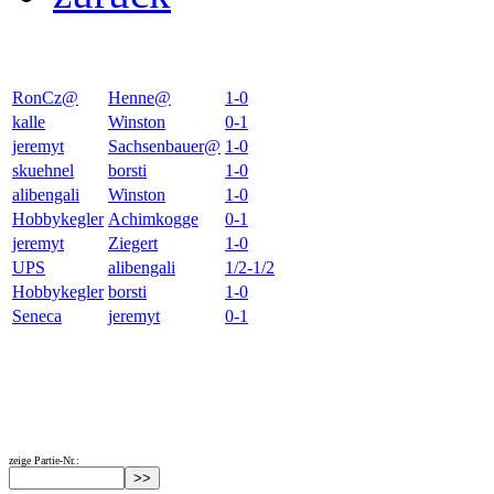
RonCz@
Henne@
1-0
kalle
Winston
0-1
jeremyt
Sachsenbauer@
1-0
skuehnel
borsti
1-0
alibengali
Winston
1-0
Hobbykegler
Achimkogge
0-1
jeremyt
Ziegert
1-0
UPS
alibengali
1/2-1/2
Hobbykegler
borsti
1-0
Seneca
jeremyt
0-1
zeige Partie-Nr.: