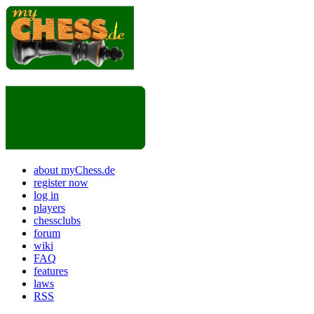
about myChess.de
register now
log in
players
chessclubs
forum
wiki
FAQ
features
laws
RSS