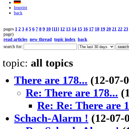
Imprint
back
pages
1
2
3
4
5
6
7
8
9
10
[11]
12
13
14
15
16
17
18
19
20
21
22
23
page)
read articles
new thread
topic index
back
search for:
topic:
all topics
There are 178...
(12-07-
Re: There are 178...
(
Re: Re: There are 1
Schach-Alarm !
(12-07-