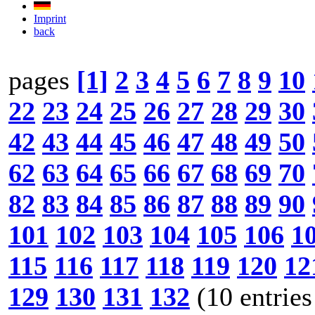
Imprint
back
pages
[1]
2
3
4
5
6
7
8
9
10
22
23
24
25
26
27
28
29
30
42
43
44
45
46
47
48
49
50
62
63
64
65
66
67
68
69
70
82
83
84
85
86
87
88
89
90
101
102
103
104
105
106
1
115
116
117
118
119
120
12
129
130
131
132
(10 entries