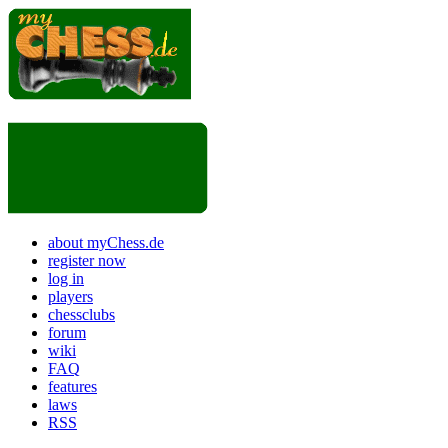
about myChess.de
register now
log in
players
chessclubs
forum
wiki
FAQ
features
laws
RSS