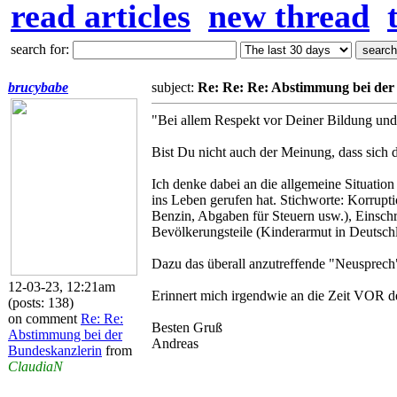
read articles
new thread
search for:
brucybabe
subject:
Re: Re: Re: Abstimmung bei der
"Bei allem Respekt vor Deiner Bildung und I
Bist Du nicht auch der Meinung, dass sich d
Ich denke dabei an die allgemeine Situatio
ins Leben gerufen hat. Stichworte: Korrup
Benzin, Abgaben für Steuern usw.), Einsc
Bevölkerungsteile (Kinderarmut in Deutsch
Dazu das überall anzutreffende "Neusprech"
12-03-23, 12:21am
Erinnert mich irgendwie an die Zeit VOR der
(posts: 138)
on comment
Re: Re:
Besten Gruß
Abstimmung bei der
Andreas
Bundeskanzlerin
from
ClaudiaN