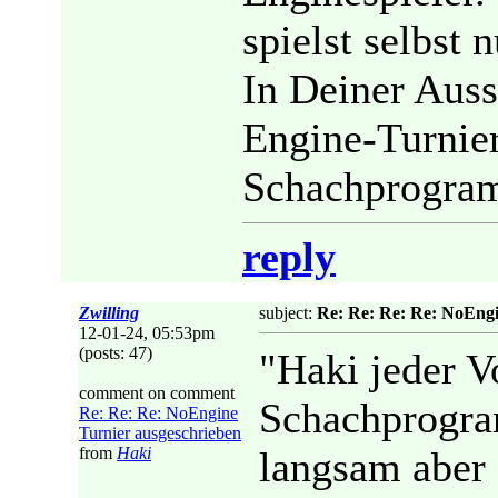
spielst selbst
In Deiner Aus
Engine-Turnier
Schachprogram
reply
Zwilling
subject:
Re: Re: Re: Re: NoEngi
12-01-24, 05:53pm
(posts: 47)
"Haki jeder V
comment on comment
Schachprogra
Re: Re: Re: NoEngine
Turnier ausgeschrieben
from
Haki
langsam aber 