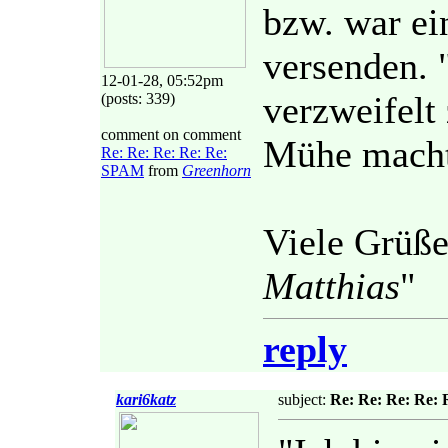
bzw. war ei
versenden. 
12-01-28, 05:52pm
verzweifelt
(posts: 339)
comment on comment
Mühe macht
Re: Re: Re: Re: Re:
SPAM
from
Greenhorn
Viele Grüße
Matthias
"
reply
kari6katz
subject:
Re: Re: Re: Re: