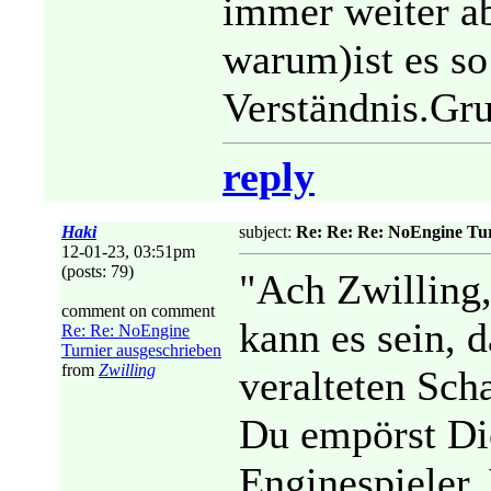
immer weiter a
warum)ist es so
Verständnis.Gru
reply
Haki
subject:
Re: Re: Re: NoEngine Tur
12-01-23, 03:51pm
(posts: 79)
"Ach Zwilling
comment on comment
kann es sein,
Re: Re: NoEngine
Turnier ausgeschrieben
from
Zwilling
veralteten Sc
Du empörst Di
Enginespieler.