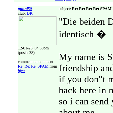
gunni50
subject:
Re: Re: Re: Re: SPAM
club:
DK
"Die beiden D
identisch �
12-01-25, 04:30pm
(posts: 38)
My name is Se
comment on comment
friendship and
Re: Re: Re: SPAM
from
bjeu
if you don"t m
back here in 
so i can send
about me,