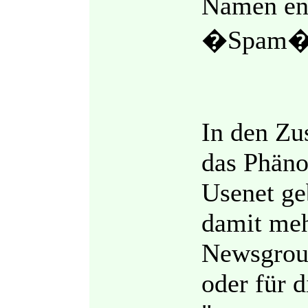
Namen ent
�Spam� i
In den Z
das Phän
Usenet ge
damit meh
Newsgroup
oder für 