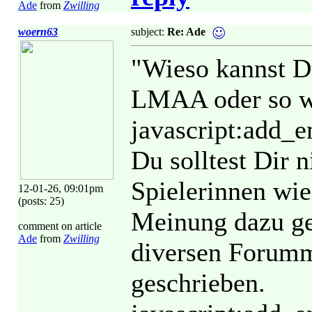
Ade
from
Zwilling
woern63
subject:
Re: Ade
"Wieso kannst Du
LMAA oder so wa
javascript:add_
Du solltest Dir 
Spielerinnen wi
12-01-26, 09:01pm
(posts: 25)
Meinung dazu ge
comment on article
Ade
from
Zwilling
diversen Forummi
geschrieben.