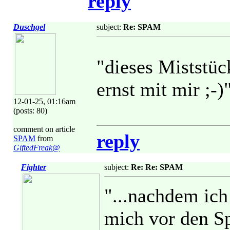
reply
Duschgel
subject:
Re: SPAM
"dieses Miststüc
ernst mit mir ;-)
12-01-25, 01:16am
(posts: 80)
comment on article
reply
SPAM
from
GiftedFreak@
Fighter
subject:
Re: Re: SPAM
"...nachdem ich
mich vor den Sp