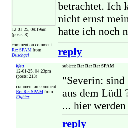
betrachtet. Ich
nicht ernst mei
hatte ich noch 
12-01-25, 09:19am
(posts: 8)
comment on comment
reply
Re: SPAM
from
Duschgel
bjeu
subject:
Re: Re: Re: SPAM
12-01-25, 04:23pm
(posts: 213)
"Severin: sind 
comment on comment
aus dem Lüdl 
Re: Re: SPAM
from
Fighter
... hier werden
reply