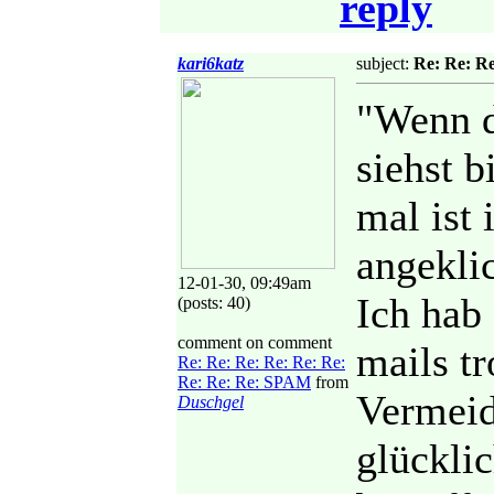
reply
kari6katz
subject:
Re: Re: R
"Wenn d
siehst b
mal ist
angekli
12-01-30, 09:49am
Ich hab
(posts: 40)
comment on comment
mails tr
Re: Re: Re: Re: Re: Re:
Re: Re: Re: SPAM
from
Vermeid
Duschgel
glückli