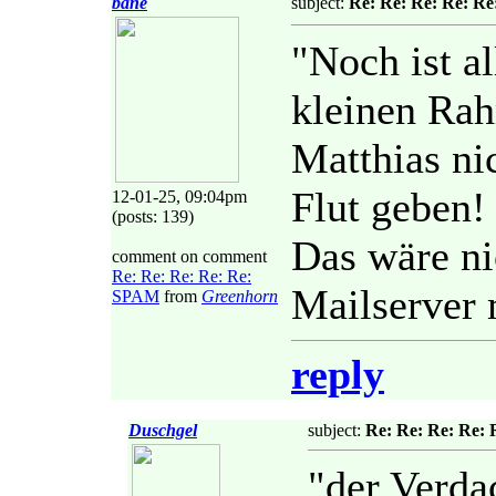
bane
subject:
Re: Re: Re: Re: R
"Noch ist al
kleinen Rah
Matthias nic
Flut geben!
12-01-25, 09:04pm
(posts: 139)
Das wäre nic
comment on comment
Re: Re: Re: Re: Re:
Mailserver 
SPAM
from
Greenhorn
reply
Duschgel
subject:
Re: Re: Re: Re:
"der Verdac