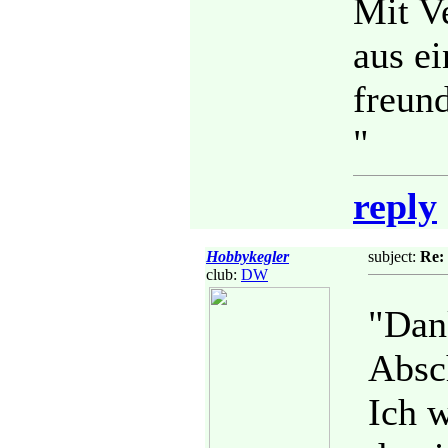
Mit V
aus e
freun
"
reply
Hobbykegler
subject:
Re:
club:
DW
"Dank
Absc
Ich 