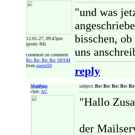
"und was jet
angeschriebe
bisschen, ob 
12-01-27, 09:43pm
(posts: 84)
uns anschrei
comment on comment
Re: Re: Re: Re: SPAM
from
gunni50
reply
Matthias
subject:
Re: Re: Re: Re: R
club:
AC
"Hallo Zus
der Mailserv