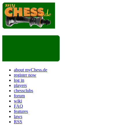
about myChess.de
register now
log in
players
chessclubs
forum
wiki
FAQ
features
laws
RSS