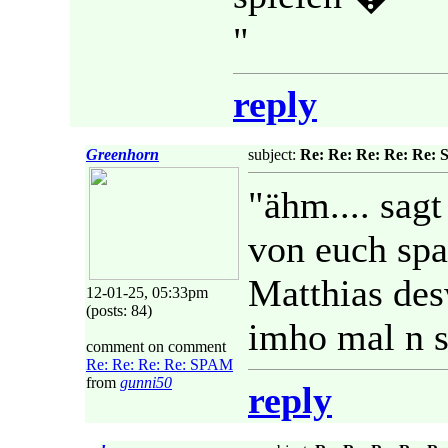
"
reply
Greenhorn
subject:
Re: Re: Re: Re: Re:
"ähm.... sag
von euch sp
Matthias de
12-01-25, 05:33pm
(posts: 84)
imho mal n s
comment on comment
Re: Re: Re: Re: SPAM
from
gunni50
reply