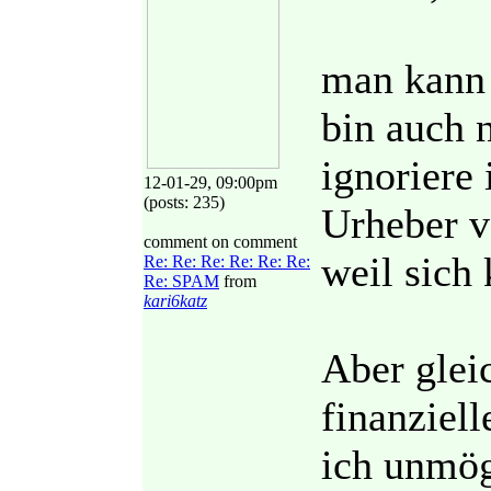
man kann 
bin auch 
ignoriere 
12-01-29, 09:00pm
(posts: 235)
Urheber v
comment on comment
weil sich
Re: Re: Re: Re: Re: Re:
Re: SPAM
from
kari6katz
Aber glei
finanziel
ich unmög