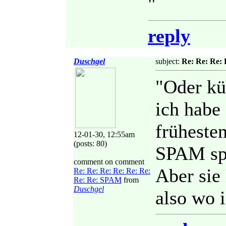
"
reply
Duschgel
subject:
Re: Re: Re:
"Oder kü
ich habe
früheste
12-01-30, 12:55am
(posts: 80)
SPAM sp
comment on comment
Aber sie 
Re: Re: Re: Re: Re: Re:
Re: Re: SPAM
from
Duschgel
also wo i