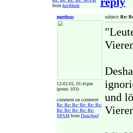
reply
Re: Re: Re: Re: SPAM
from
kari6katz
martinus
subject:
Re: R
"Leut
Vieren
Desha
ignor
12-02-01, 01:41pm
(posts: 103)
und lö
comment on comment
Re: Re: Re: Re: Re: Re:
Viere
Re: Re: Re: Re: Re:
SPAM
from
Duschgel