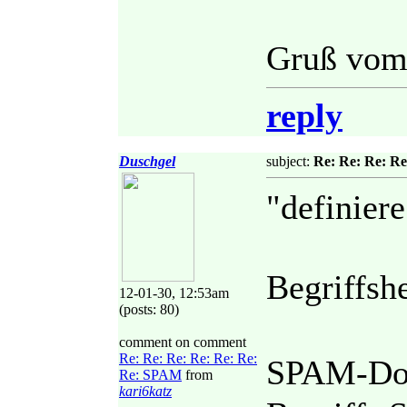
Gruß vom
reply
Duschgel
subject:
Re: Re: Re: R
"definie
Begriffs
12-01-30, 12:53am
(posts: 80)
comment on comment
Re: Re: Re: Re: Re: Re:
SPAM-Dos
Re: SPAM
from
kari6katz