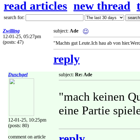
read articles
new thread
search for:
Zwilling
subject:
Ade
12-01-25, 05:27pm
(posts: 47)
"Machts gut Leute.Ich hau ab von hier.Wer
reply
Duschgel
subject:
Re: Ade
"mach keinen Qua
eine Partie spiel
12-01-25, 10:25pm
(posts: 80)
reply
comment on article