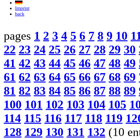
Imprint
back
pages
1
2
3
4
5
6
7
8
9
10
1
22
23
24
25
26
27
28
29
30
41
42
43
44
45
46
47
48
49
61
62
63
64
65
66
67
68
69
81
82
83
84
85
86
87
88
89
100
101
102
103
104
105
1
114
115
116
117
118
119
12
128
129
130
131
132
(10 en