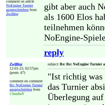
comment on article
gibt aber auch N
NoEngine Turnier
ausgeschrieben
from
Zwilling
als 1600 Elos ha
teilnehmen könne
NoEngine-Spiele
reply
Zwilling
subject:
Re: Re: NoEngine Turnier a
12-01-23, 02:57pm
(posts: 47)
"Ist richtig wa
comment on comment
das Turnier absi
Re: NoEngine Turnier
ausgeschrieben
from
ClaudiaN
Überlegung auf 