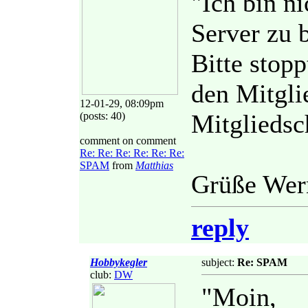
"Ich bin n
Server zu
Bitte stopp
den Mitgli
12-01-29, 08:09pm
Mitgliedsc
(posts: 40)
comment on comment
Re: Re: Re: Re: Re: Re:
SPAM
from
Matthias
Grüße Wern
reply
Hobbykegler
subject:
Re: SPAM
club:
DW
"Moin,