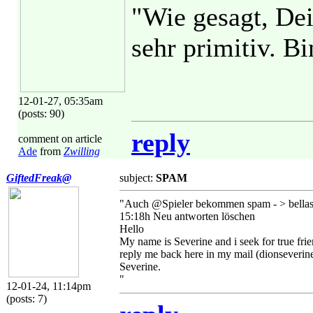
"Wie gesagt, De
sehr primitiv. B
12-01-27, 05:35am
(posts: 90)
reply
comment on article
Ade
from
Zwilling
GiftedFreak@
subject:
SPAM
"Auch @Spieler bekommen spam - > bellas
15:18h Neu antworten löschen
Hello
My name is Severine and i seek for true frie
reply me back here in my mail (dionseverin
Severine.
"
12-01-24, 11:14pm
(posts: 7)