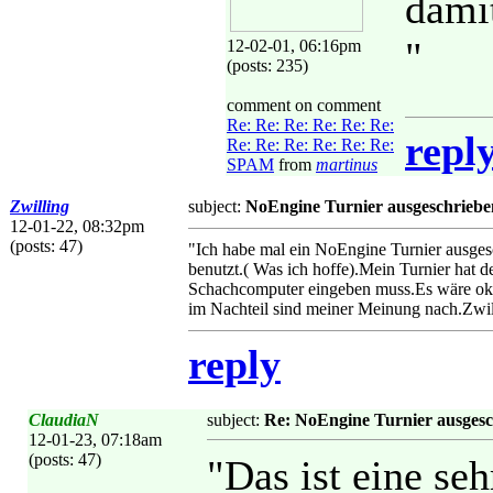
damit
"
12-02-01, 06:16pm
(posts: 235)
comment on comment
Re: Re: Re: Re: Re: Re:
repl
Re: Re: Re: Re: Re: Re:
SPAM
from
martinus
Zwilling
subject:
NoEngine Turnier ausgeschriebe
12-01-22, 08:32pm
(posts: 47)
"Ich habe mal ein NoEngine Turnier ausgesc
benutzt.( Was ich hoffe).Mein Turnier hat d
Schachcomputer eingeben muss.Es wäre ok,w
im Nachteil sind meiner Meinung nach.Zwil
reply
ClaudiaN
subject:
Re: NoEngine Turnier ausgesc
12-01-23, 07:18am
(posts: 47)
"Das ist eine seh