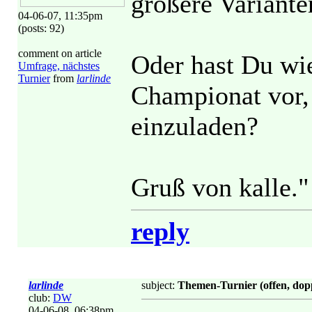
größere Varianten
04-06-07, 11:35pm
(posts: 92)
comment on article
Oder hast Du wie
Umfrage, nächstes
Turnier
from
larlinde
Championat vor,
einzuladen?
Gruß von kalle."
reply
larlinde
subject:
Themen-Turnier (offen, dop
club:
DW
04-06-08, 06:38pm