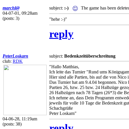
marchl@
subject:
:-)
The game has been delete
04-07-01, 09:28am
(posts: 3)
"hehe :-)"
reply
PeterLoskarn
subject:
Bedenkzeitüberschreitung
club:
RDK
"Hallo Matthias,
Ich leite das Turnier "Rund ums Königsgam
Hier sind alle Partien, bis auf die von Nico
Das Turnier hat am 9.4.04 begonnen. Nico ha
Partien 26, bzw. 25 bzw. 24 Halbzüge gez
26 Halbzügen nach 78 Tagen (26*3) die Bed
Ich nehme an, dass Dein Programm entweder 
jeweils für volle 10 Tage die Bedenkzeit gut
Schachgrüße
Peter Loskarn"
04-06-28, 11:19am
(posts: 38)
reply