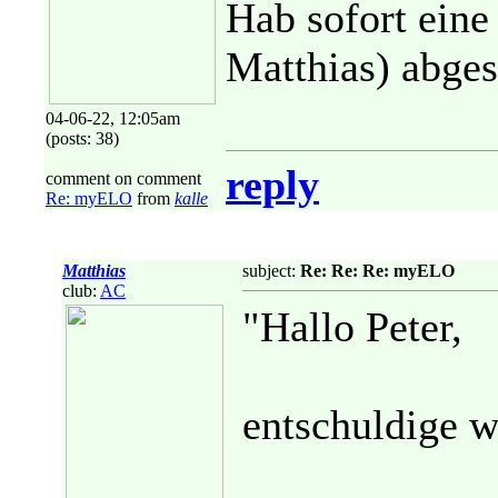
Hab sofort eine
Matthias) abges
04-06-22, 12:05am
(posts: 38)
reply
comment on comment
Re: myELO
from
kalle
Matthias
subject:
Re: Re: Re: myELO
club:
AC
"Hallo Peter,
entschuldige w