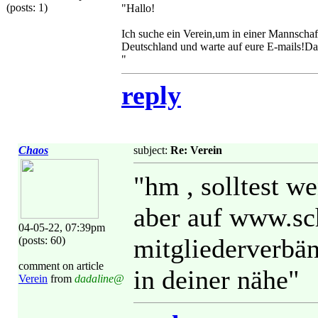
(posts: 1)
"Hallo!
Ich suche ein Verein,um in einer Mannschaft
Deutschland und warte auf eure E-mails!D
"
reply
Chaos
subject:
Re: Verein
"hm , solltest w
aber auf www.sc
04-05-22, 07:39pm
mitgliederverbän
(posts: 60)
comment on article
in deiner nähe"
Verein
from
dadaline@