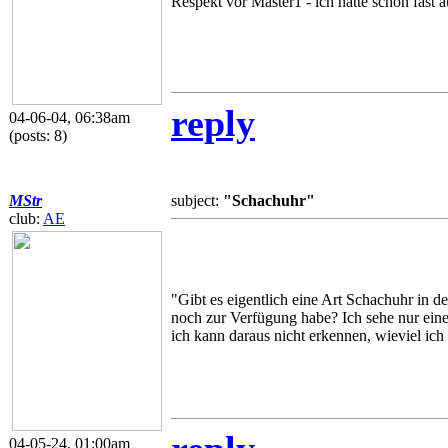
Respekt vor Master1 - ich hätte schon fast 
reply
04-06-04, 06:38am
(posts: 8)
MStr
subject:
"Schachuhr"
club:
AE
"Gibt es eigentlich eine Art Schachuhr in de
noch zur Verfügung habe? Ich sehe nur eine 
ich kann daraus nicht erkennen, wieviel ic
04-05-24, 01:00am