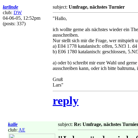
larlinde
subject:
Umfrage, nächstes Turnier
club:
DW
04-06-05, 12:52pm
"Hallo,
(posts: 337)
ich wollte gerne als nächstes wieder ein T
ausschreiben.
Nur stellt sich mir die Frage, wer mitspiel
a) E04 1778 katalanisch: offen, 5.Nf3 1. d4
b) E06 1780 katalanisch: geschlossen, 5.Nf
a) oder b) schreibt mir eure Wahl und gerne
ausschreiben kann, oder ich bitte baltruma, i
Gruß
Lars"
reply
kalle
subject:
Re: Umfrage, nächstes Turnie
club:
AE