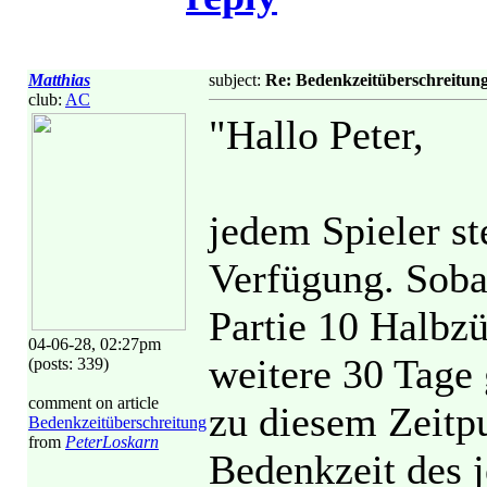
Matthias
subject:
Re: Bedenkzeitüberschreitun
club:
AC
"Hallo Peter,
jedem Spieler s
Verfügung. Sobal
Partie 10 Halbz
04-06-28, 02:27pm
weitere 30 Tage
(posts: 339)
comment on article
zu diesem Zeitp
Bedenkzeitüberschreitung
from
PeterLoskarn
Bedenkzeit des j