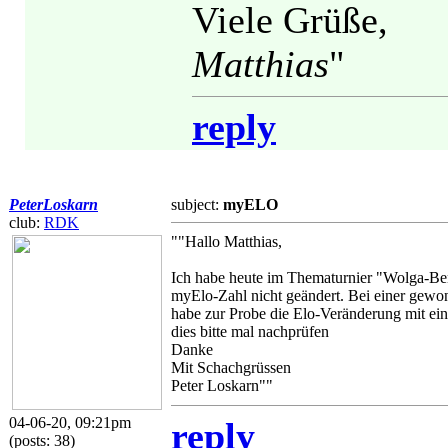
Viele Grüße,
Matthias
"
reply
PeterLoskarn
subject:
myELO
club:
RDK
""Hallo Matthias,
Ich habe heute im Thematurnier "Wolga-Be
myElo-Zahl nicht geändert. Bei einer gewon
habe zur Probe die Elo-Veränderung mit ei
dies bitte mal nachprüfen
Danke
Mit Schachgrüssen
Peter Loskarn""
04-06-20, 09:21pm
reply
(posts: 38)