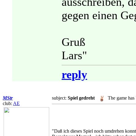
ausschreiben, 
gegen einen Geg
Gruß
Lars"
reply
MStr
subject:
Spiel gedreht
The game has 
club:
AE
"Daß ich dieses Spiel noch umdrehen konnte 