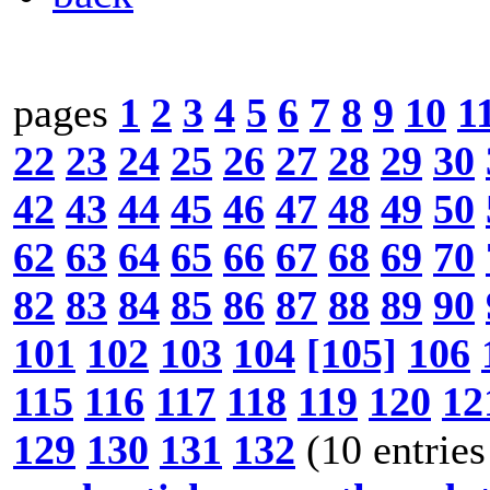
pages
1
2
3
4
5
6
7
8
9
10
1
22
23
24
25
26
27
28
29
30
42
43
44
45
46
47
48
49
50
62
63
64
65
66
67
68
69
70
82
83
84
85
86
87
88
89
90
101
102
103
104
[105]
106
115
116
117
118
119
120
12
129
130
131
132
(10 entries