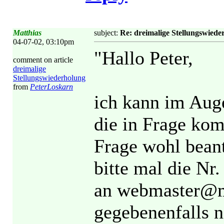
Matthias
subject:
Re: dreimalige Stellungswiede
04-07-02, 03:10pm
"Hallo Peter,
comment on article
dreimalige
Stellungswiederholung
from
PeterLoskarn
ich kann im Auge
die in Frage kom
Frage wohl beant
bitte mal die Nr.
an webmaster@m
gegebenenfalls n