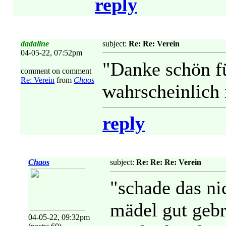
reply
dadaline
subject:
Re: Re: Verein
04-05-22, 07:52pm
"Danke schön fü
comment on comment
Re: Verein
from
Chaos
wahrscheinlich 
reply
Chaos
subject:
Re: Re: Re: Verein
"schade das ni
mädel gut geb
04-05-22, 09:32pm