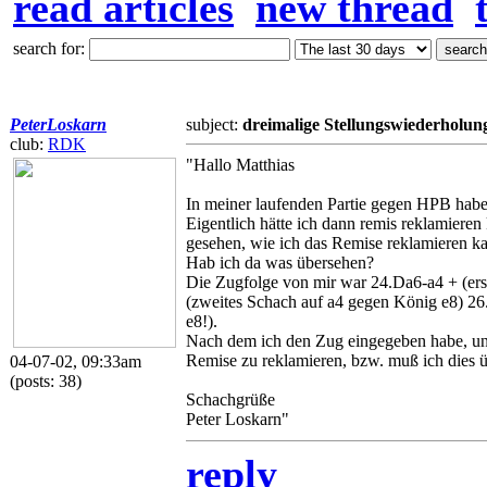
read articles
new thread
search for:
PeterLoskarn
subject:
dreimalige Stellungswiederholun
club:
RDK
"Hallo Matthias
In meiner laufenden Partie gegen HPB habe i
Eigentlich hätte ich dann remis reklamiere
gesehen, wie ich das Remise reklamieren k
Hab ich da was übersehen?
Die Zugfolge von mir war 24.Da6-a4 + (ers
(zweites Schach auf a4 gegen König e8) 26
e8!).
Nach dem ich den Zug eingegeben habe, und
Remise zu reklamieren, bzw. muß ich dies 
04-07-02, 09:33am
(posts: 38)
Schachgrüße
Peter Loskarn"
reply