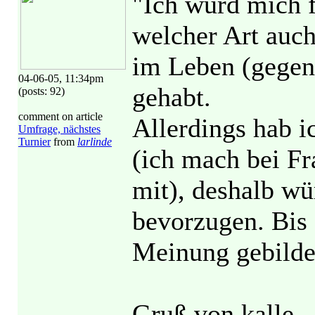
"Ich würd mich f
welcher Art auch
im Leben (gegen
04-06-05, 11:34pm
gehabt.
(posts: 92)
comment on article
Allerdings hab i
Umfrage, nächstes
Turnier
from
larlinde
(ich mach bei Fr
mit), deshalb wü
bevorzugen. Bis 
Meinung gebildet
Gruß von kalle.