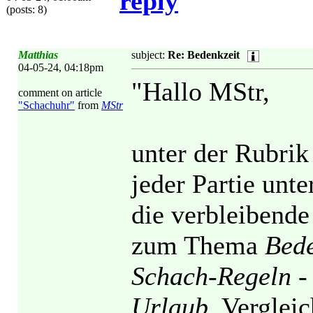
reply
(posts: 8)
Matthias
subject:
Re: Bedenkzeit
04-05-24, 04:18pm
"Hallo MStr,
comment on article
"Schachuhr"
from
MStr
unter der Rubrik
jeder Partie unt
die verbleibende
zum Thema
Bede
Schach-Regeln - 
Urlaub
. Verglei