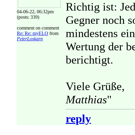
Richtig ist: J
04-06-22, 06:32pm
Gegner noch so
(posts: 339)
comment on comment
mindestens ein
Re: Re: myELO
from
PeterLoskarn
Wertung der be
berichtigt.
Viele Grüße,
Matthias
"
reply