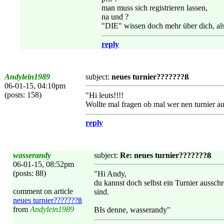
man muss sich registrieren lassen,
na und ?
"DIE" wissen doch mehr über dich, als 
reply
Andylein1989
subject:
neues turnier???????ß
06-01-15, 04:10pm
(posts: 158)
"Hi leuts!!!!
Wollte mal fragen ob mal wer nen turnier au
reply
wasserandy
subject:
Re: neues turnier???????ß
06-01-15, 08:52pm
(posts: 88)
"Hi Andy,
du kannst doch selbst ein Turnier aussc
comment on article
sind.
neues turnier???????ß
from
Andylein1989
BIs denne, wasserandy"