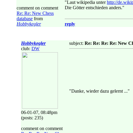
"Laut wikipedia unter
http://de.wik
Die Götter entschieden anders."
comment on comment
Re: Re: New Chess
database
from
Hobbykegler
reply
Hobbykegler
subject:
Re: Re: Re: Re: New Ch
club:
DW
"Danke, wieder dazu gelernt ..."
06-01-07, 08:48pm
(posts: 235)
comment on comment