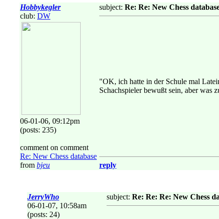
Hobbykegler
subject:
Re: Re: New Chess databas
club:
DW
"OK, ich hatte in der Schule mal Latei
Schachspieler bewußt sein, aber was zu
06-01-06, 09:12pm
(posts: 235)
comment on comment
Re: New Chess database
from
bjeu
reply
JerryWho
subject:
Re: Re: Re: New Chess d
06-01-07, 10:58am
(posts: 24)