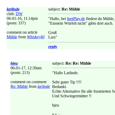
larlinde
subject:
Re: Mühle
club:
DW
06-01-16, 11:14pm
"Hallo, bei
InetPlay.de
findest du Mühle,
(posts: 337)
"Einstein Würfelt nicht" gibts dort auch.
comment on article
Gruß
Mühle
from
Whiskey40
Lars"
reply
bjeu
subject:
Re: Re: Mühle
06-01-17, 12:30am
(posts: 213)
"Hallo Larlinde.
comment on comment
Sehr guter Tip !!!!
Re: Mühle
from
larlinde
Bedankt.
Echte Alternative für alle frustrierten 
Und Schwiegermütter !!
bjeu
p.s. :