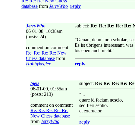
Re: Re: Re: New Chess
database
from
JerryWho
reply
JerryWho
subject:
Re: Re: Re: Re: Re: 
06-01-08, 10:38am
(posts: 24)
"Genau, denn "non scholae, sed
Es ist übrigens interessant, wa
comment on comment
bis eben auch nicht."
Re: Re: Re: Re: New
Chess database
from
Hobbykegler
reply
bjeu
subject:
Re: Re: Re: Re: Re
06-01-09, 01:55am
(posts: 213)
"...
quare id faciam nescio,
comment on comment
sed fieri sentio,
Re: Re: Re: Re: Re:
et excrucior."
New Chess database
from
JerryWho
reply