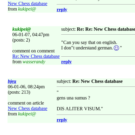
New Chess database
from
kukipei@
reply
kukipei@
subject:
Re: Re: New Chess databas
06-01-07, 04:47pm
(posts: 2)
"Can you say that on english.
I don"t understand german.
"
comment on comment
Re: New Chess database
from
wasserandy
reply
bjeu
subject:
Re: New Chess database
06-01-06, 08:24pm
(posts: 213)
"
gens una sumus ?
comment on article
New Chess database
DIS ALITER VISUM."
from
kukipei@
reply