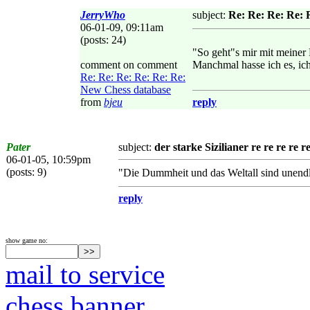
JerryWho
subject:
Re: Re: Re: Re: 
06-01-09, 09:11am
(posts: 24)
"So geht"s mir mit meiner
comment on comment
Manchmal hasse ich es, ich
Re: Re: Re: Re: Re: Re:
New Chess database
from
bjeu
reply
Pater
subject:
der starke Sizilianer re re re re r
06-01-05, 10:59pm
(posts: 9)
"Die Dummheit und das Weltall sind unendlic
reply
show game no:
mail to service
chess banner