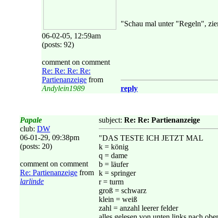
"Schau mal unter "Regeln", zie
06-02-05, 12:59am
(posts: 92)
comment on comment
Re: Re: Re: Re:
Partienanzeige
from
Andylein1989
reply
Papale
subject:
Re: Re: Partienanzeige
club:
DW
06-01-29, 09:38pm
"DAS TESTE ICH JETZT MAL
(posts: 20)
k = könig
q = dame
comment on comment
b = läufer
Re: Partienanzeige
from
k = springer
larlinde
r = turm
groß = schwarz
klein = weiß
zahl = anzahl leerer felder
alles gelesen von unten links nach obe