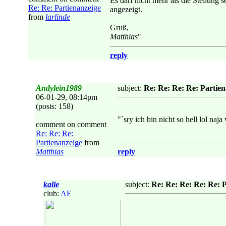
Es darf nicht mehr als die Stellung 
Re: Re: Partienanzeige
angezeigt.
from
larlinde
Gruß,
Matthias
"
reply
Andylein1989
subject:
Re: Re: Re: Re: Partien
06-01-29, 08:14pm
(posts: 158)
"`sry ich bin nicht so hell lol naj
comment on comment
Re: Re: Re:
Partienanzeige
from
Matthias
reply
kalle
subject:
Re: Re: Re: Re: Re: 
club:
AE