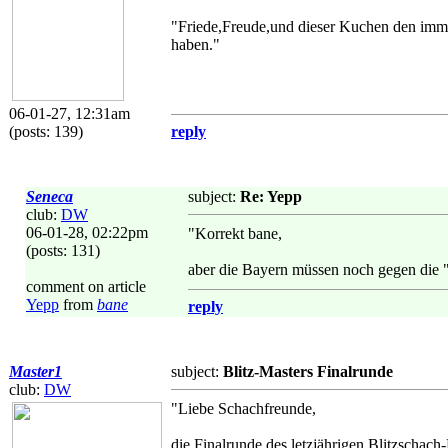
"Friede,Freude,und dieser Kuchen den im
haben."
06-01-27, 12:31am
(posts: 139)
reply
Seneca
subject:
Re: Yepp
club:
DW
06-01-28, 02:22pm
"Korrekt bane,
(posts: 131)
aber die Bayern müssen noch gegen die "B
comment on article
Yepp
from
bane
reply
Master1
subject:
Blitz-Masters Finalrunde
club:
DW
"Liebe Schachfreunde,
die Finalrunde des letzjährigen Blitzschach