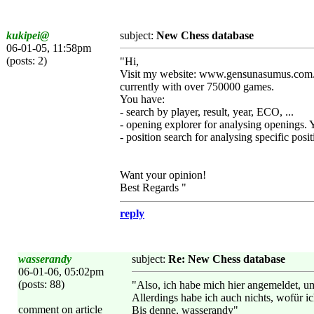
kukipei@
subject:
New Chess database
06-01-05, 11:58pm
(posts: 2)
"Hi,
Visit my website: www.gensunasumus.com. I
currently with over 750000 games.
You have:
- search by player, result, year, ECO, ...
- opening explorer for analysing openings.
- position search for analysing specific posit
Want your opinion!
Best Regards "
reply
wasserandy
subject:
Re: New Chess database
06-01-06, 05:02pm
(posts: 88)
"Also, ich habe mich hier angemeldet, u
Allerdings habe ich auch nichts, wofür 
comment on article
Bis denne, wasserandy"