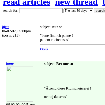
read articles
new thread
search for:
bjeu
subject:
nur so
06-02-02, 09:00pm
(posts: 213)
"bane find ich panne !
panem et circenses"
reply
bane
subject:
Re: nur so
"Ätzend diese Klugscheisserei !
nemoj da seres"
06-02-02, 09:51pm