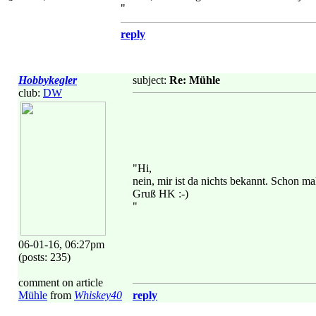
"
reply
Hobbykegler
subject:
Re: Mühle
club:
DW
"Hi,
nein, mir ist da nichts bekannt. Schon m
Gruß HK :-)
"
06-01-16, 06:27pm
(posts: 235)
comment on article
Mühle
from
Whiskey40
reply