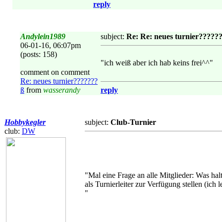
reply
Andylein1989
subject:
Re: Re: neues turnier?????
06-01-16, 06:07pm
(posts: 158)
"ich weiß aber ich hab keins frei^^"
comment on comment
Re: neues turnier???????
ß
from
wasserandy
reply
Hobbykegler
subject:
Club-Turnier
club:
DW
"Mal eine Frage an alle Mitglieder: Was h
als Turnierleiter zur Verfügung stellen (ich 
"