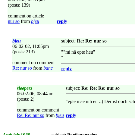
(posts: 139)
comment on article
nur so
from
bjeu
reply
bjeu
subject:
Re: Re: nur so
06-02-02, 11:05pm
(posts: 213)
""mi nä epte heu"
"
comment on comment
Re: nur so
from
bane
reply
sleepers
subject:
Re: Re: Re: nur so
06-02-06, 08:44am
(posts: 2)
"epte mae nih eu :-) Der ist doch sch
comment on comment
Re: Re: nur so
from
bjeu
reply
Andylein1989
subject:
Partienanzeige