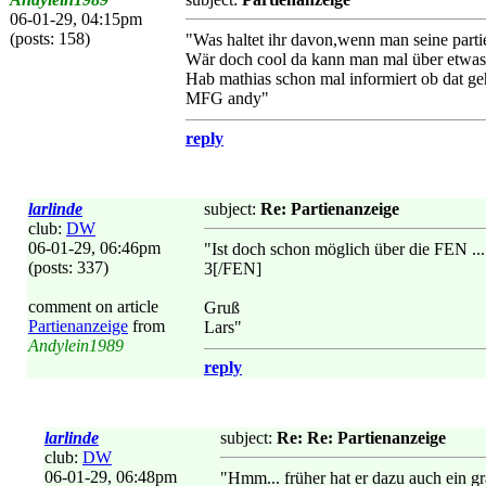
06-01-29, 04:15pm
(posts: 158)
"Was haltet ihr davon,wenn man seine partie
Wär doch cool da kann man mal über etwas d
Hab mathias schon mal informiert ob dat ge
MFG andy"
reply
larlinde
subject:
Re: Partienanzeige
club:
DW
06-01-29, 06:46pm
"Ist doch schon möglich über die FE
(posts: 337)
3[/FEN]
comment on article
Gruß
Partienanzeige
from
Lars"
Andylein1989
reply
larlinde
subject:
Re: Re: Partienanzeige
club:
DW
06-01-29, 06:48pm
"Hmm... früher hat er dazu auch ein g