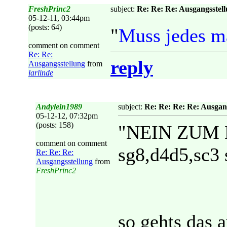
FreshPrinc2
subject:
Re: Re: Re: Ausgangsstel
05-12-11, 03:44pm
(posts: 64)
"
Muss jedes m
comment on comment
Re: Re:
reply
Ausgangsstellung
from
larlinde
Andylein1989
subject:
Re: Re: Re: Re: Ausgan
05-12-12, 07:32pm
(posts: 158)
"NEIN ZUM BE
comment on comment
sg8,d4d5,sc3 
Re: Re: Re:
Ausgangsstellung
from
FreshPrinc2
so gehts das 