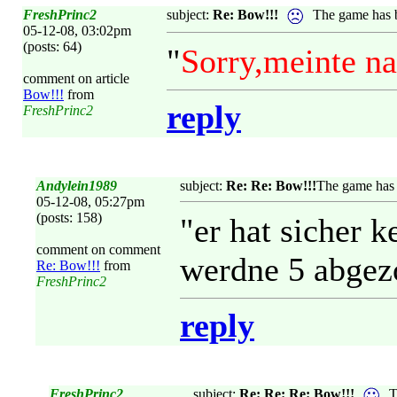
FreshPrinc2
subject:
Re: Bow!!!
The game has b
05-12-08, 03:02pm
(posts: 64)
"
Sorry,meinte n
comment on article
Bow!!!
from
reply
FreshPrinc2
Andylein1989
subject:
Re: Re: Bow!!!
The game has 
05-12-08, 05:27pm
(posts: 158)
"er hat sicher k
comment on comment
werdne 5 abgez
Re: Bow!!!
from
FreshPrinc2
reply
FreshPrinc2
subject:
Re: Re: Re: Bow!!!
T