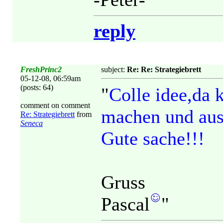
reply
FreshPrinc2
subject:
Re: Re: Strategiebrett
05-12-08, 06:59am
(posts: 64)
"
Colle idee,da
comment on comment
machen und aus
Re: Strategiebrett
from
Seneca
Gute sache!!!
Gruss
Pascal
"