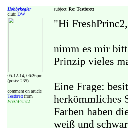
Hobbykegler
subject:
Re: Testbrett
club:
DW
"Hi FreshPrinc2,
nimm es mir bitt
Prinzip vieles m
05-12-14, 06:26pm
(posts: 235)
Eine Frage: besi
comment on article
herkömmliches S
Testbrett
from
FreshPrinc2
Farben haben di
weiß und schwar