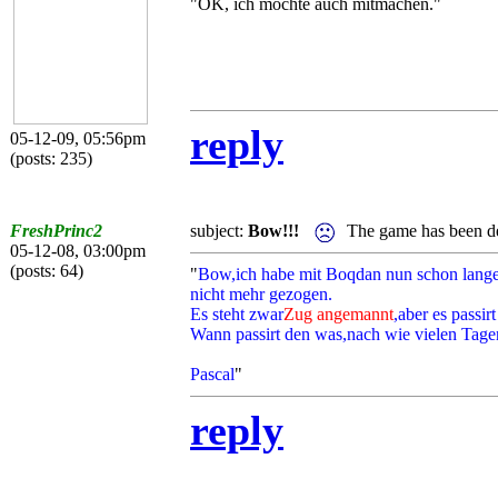
"OK, ich möchte auch mitmachen."
reply
05-12-09, 05:56pm
(posts: 235)
FreshPrinc2
subject:
Bow!!!
The game has been de
05-12-08, 03:00pm
(posts: 64)
"
Bow,ich habe mit Boqdan nun schon lange 
nicht mehr gezogen.
Es steht zwar
Zug angemannt
,aber es passirt
Wann passirt den was,nach wie vielen Tage
Pascal
"
reply