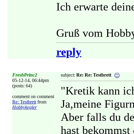
Ich erwarte dein
Gruß vom Hobbyk
reply
FreshPrinc2
subject:
Re: Re: Testbrett
05-12-14, 06:44pm
(posts: 64)
"Kretik kann ic
comment on comment
Ja,meine Figur
Re: Testbrett
from
Hobbykegler
Aber falls du de
hast bekommst 