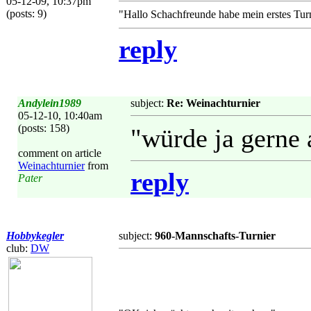
05-12-09, 10:37pm
(posts: 9)
"Hallo Schachfreunde habe mein erstes Tur
reply
Andylein1989
subject:
Re: Weinachturnier
05-12-10, 10:40am
(posts: 158)
"würde ja gerne a
comment on article
Weinachturnier
from
reply
Pater
Hobbykegler
subject:
960-Mannschafts-Turnier
club:
DW