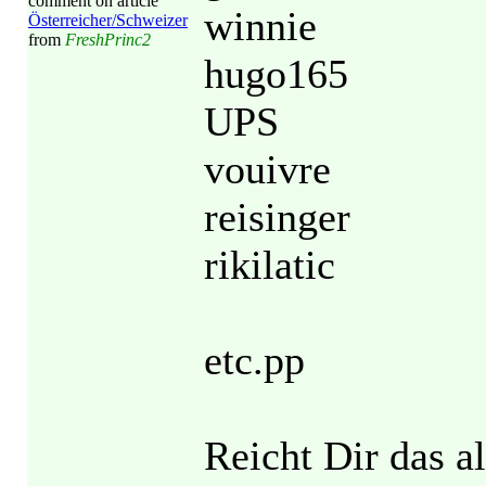
comment on article
winnie
Österreicher/Schweizer
from
FreshPrinc2
hugo165
UPS
vouivre
reisinger
rikilatic
etc.pp
Reicht Dir das a