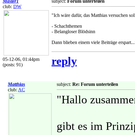
Master1
subject:
Forum unterteilen
club:
DW
"Ich wäre dafür, das Matthias versuchen soll
- Schachthemen
- Belangloser Blödsinn
Dann blieben einem viele Beiträge erspart..
reply
05-12-06, 01:44pm
(posts: 91)
Matthias
subject:
Re: Forum unterteilen
club:
AC
"Hallo zusamme
gibt es im Prinz