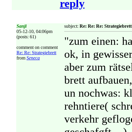
reply
Sanji
subject:
Re: Re: Re: Strategiebrett
05-12-10, 04:06pm
(posts: 61)
"zum einen: ha
comment on comment
ok, in gewisser
Re: Re: Strategiebrett
from
Seneca
aber zum rätse
brett aufbauen
un nochwas: kl
rehntiere( sch
verkehr geflog
geschafgft....)..