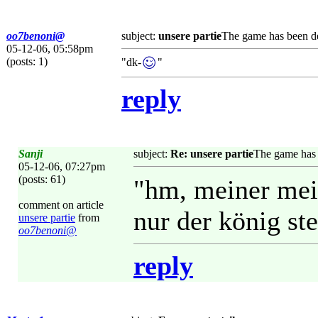
oo7benoni@
subject:
unsere partie
The game has been de
05-12-06, 05:58pm
(posts: 1)
"dk-
"
reply
Sanji
subject:
Re: unsere partie
The game has 
05-12-06, 07:27pm
(posts: 61)
"hm, meiner mein
comment on article
nur der könig ste
unsere partie
from
oo7benoni@
reply