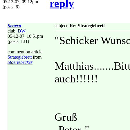
reply
05-12-07, 09:12pm
(posts: 6)
Seneca
subject:
Re: Strategiebrett
club:
DW
05-12-07, 10:51pm
"Schicker Wunsc
(posts: 131)
comment on article
Strategiebrett
from
Stoertebecker
Matthias.......Bitte
auch!!!!!!
Gruß
-Peter-"