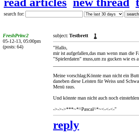
read articles
new thread
search for:
FreshPrinc2
subject:
Testbrett
05-12-13, 05:00pm
(posts: 64)
"Hallo,
mir ist aufgefallen,das man wenn man die F
"Spielerdaten" muss,um zu gucken wie es au
__________________________________
Meine vorschlag:Könnte man nicht ein Butto
daneben diese Leisten für Weiss und Schwa
Menü raus.
Und könnte man nicht auch noch einstehlen
->->->***~*^Pascal^*~<-<-<-"
reply