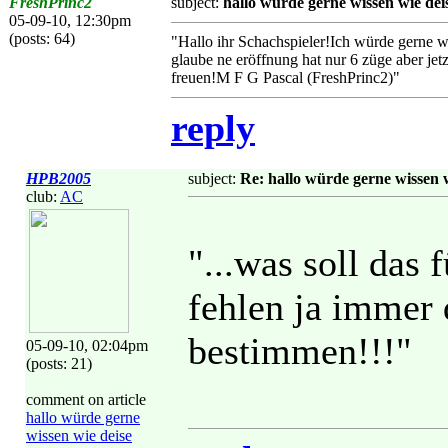
FreshPrinc2
subject:
hallo würde gerne wissen wie dei
05-09-10, 12:30pm
(posts: 64)
"Hallo ihr Schachspieler!Ich würde gerne
glaube ne eröffnung hat nur 6 züge aber j
freuen!M F G Pascal (FreshPrinc2)"
reply
HPB2005
subject:
Re: hallo würde gerne wissen w
club:
AC
"...was soll das 
fehlen ja immer
bestimmen!!!"
05-09-10, 02:04pm
(posts: 21)
comment on article
hallo würde gerne
wissen wie deise