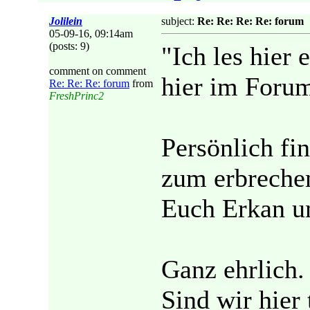
Jolilein
subject:
Re: Re: Re: Re: forum
05-09-16, 09:14am
(posts: 9)
"Ich les hier 
comment on comment
hier im Forum
Re: Re: Re: forum
from
FreshPrinc2
Persönlich fi
zum erbrechen
Euch Erkan u
Ganz ehrlich.
Sind wir hier 