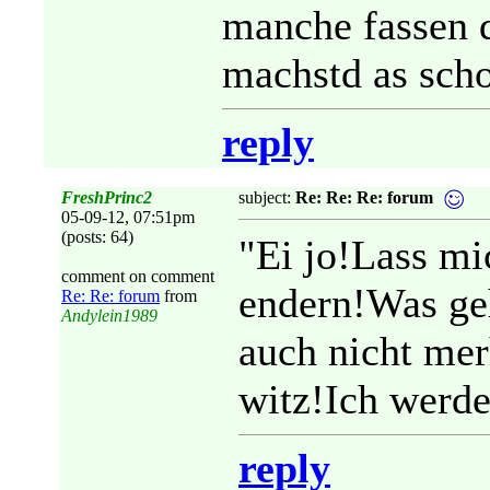
manche fassen d
machstd as sc
reply
FreshPrinc2
subject:
Re: Re: Re: forum
05-09-12, 07:51pm
(posts: 64)
"Ei jo!Lass mi
comment on comment
endern!Was ge
Re: Re: forum
from
Andylein1989
auch nicht mer
witz!Ich werde
reply