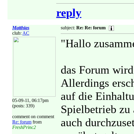
reply
Matthias
subject:
Re: Re: forum
club:
AC
"Hallo zusamm
das Forum wird 
Allerdings ersc
auf die Einhalt
05-09-11, 06:17pm
Spielbetrieb zu
(posts: 339)
comment on comment
auch durchzuset
Re: forum
from
FreshPrinc2