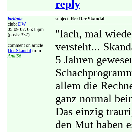
reply
larlinde
subject:
Re: Der Skandal
club:
DW
05-09-07, 05:15pm
"lach, mal wiede
(posts: 337)
versteht... Skand
comment on article
Der Skandal
from
Andi56
5 Jahren gewesen
Schachprogramme
allem die Rechner
ganz normal bei
Das einzig trauri
den Mut haben e