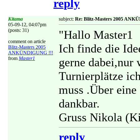
reply
Kitama
subject:
Re: Blitz-Masters 2005 ANK
05-09-12, 04:07pm
(posts: 31)
"Hallo Master1
comment on article
Ich finde die I
Blitz-Masters 2005
ANKÜNDIGUNG !!!
from
Master1
gerne dabei,nur 
Turnierplätze ich
muss .Über eine 
dankbar.
Gruss Nikola (K
reply