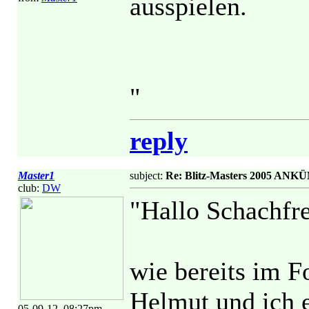
ausspielen.
"
reply
Master1
subject:
Re: Blitz-Masters 2005 ANK
club:
DW
"Hallo Schachfr
wie bereits im 
Helmut und ich e
05-09-12, 08:27pm