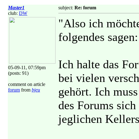
Master1
subject:
Re: forum
club:
DW
"Also ich möcht
folgendes sagen:
Ich halte das Fo
05-09-11, 07:59pm
(posts: 91)
bei vielen versc
comment on article
gehört. Ich muss
forum
from
bjeu
des Forums sich 
jeglichen Kellers