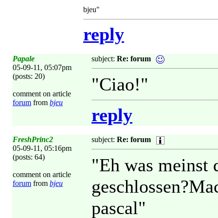
bjeu"
reply
Papale
subject:
Re: forum
05-09-11, 05:07pm
(posts: 20)
"Ciao!"
comment on article
forum
from
bjeu
reply
FreshPrinc2
subject:
Re: forum
05-09-11, 05:16pm
(posts: 64)
"Eh was meinst 
comment on article
geschlossen?M
forum
from
bjeu
pascal"