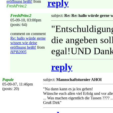
reply
eröffnung heißt!
from
FreshPrinc2
FreshPrinc2
subject:
Re: Re: hallo würde gerne wi
05-09-10, 03:00pm
(posts: 64)
"Entschuldigun
comment on comment
die angeben sol
Re: hallo würde gerne
wissen wie deise
eröffnung heißt!
from
egal!UND Danke
HPB2005
reply
Papale
subject:
Mannschaftsturnier AHOI
05-09-07, 11:46pm
(posts: 20)
"Na dann kann es ja los gehen!
Wünsche euch allen viel Erfolg und vor all
... Was machen eigentlich die Tassen ???? ...
Gruß Dirk"