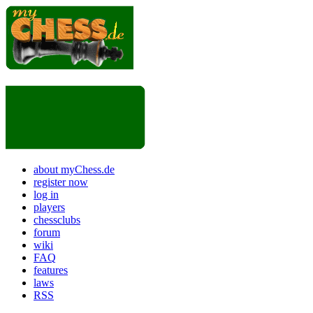
about myChess.de
register now
log in
players
chessclubs
forum
wiki
FAQ
features
laws
RSS