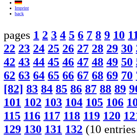
Imprint
back
pages
1
2
3
4
5
6
7
8
9
10
1
22
23
24
25
26
27
28
29
30
42
43
44
45
46
47
48
49
50
62
63
64
65
66
67
68
69
70
[82]
83
84
85
86
87
88
89
9
101
102
103
104
105
106
1
115
116
117
118
119
120
12
129
130
131
132
(10 entries