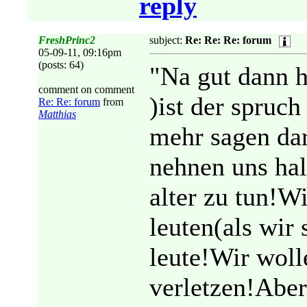
reply
FreshPrinc2
subject:
Re: Re: Re: forum
05-09-11, 09:16pm
(posts: 64)
"Na gut dann h
comment on comment
)ist der spruch
Re: Re: forum
from
Matthias
mehr sagen da
nehnen uns ha
alter zu tun!W
leuten(als wir 
leute!Wir woll
verletzen!Aber