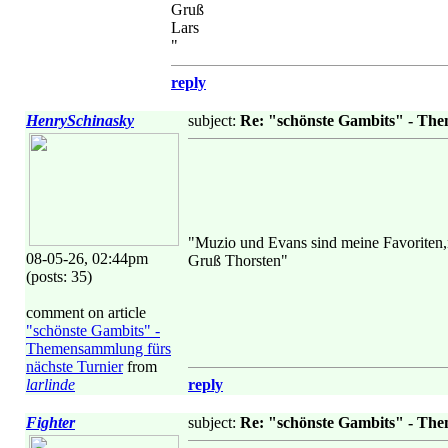
Gruß
Lars
"
reply
HenrySchinasky
subject:
Re: "schönste Gambits" - Th
"Muzio und Evans sind meine Favoriten,n
08-05-26, 02:44pm
Gruß Thorsten"
(posts: 35)
comment on article
"schönste Gambits" -
Themensammlung fürs
nächste Turnier
from
larlinde
reply
Fighter
subject:
Re: "schönste Gambits" - Th