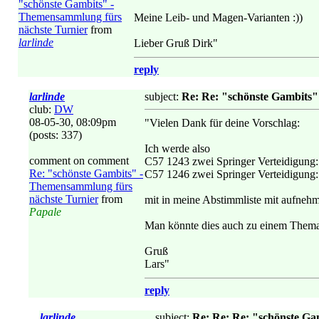
"schönste Gambits" -
Themensammlung fürs
Meine Leib- und Magen-Varianten :))
nächste Turnier
from
larlinde
Lieber Gruß Dirk"
reply
larlinde
subject:
Re: Re: "schönste Gambits"
club:
DW
08-05-30, 08:09pm
"Vielen Dank für deine Vorschlag:
(posts: 337)
Ich werde also
comment on comment
C57 1243 zwei Springer Verteidigung:
Re: "schönste Gambits" -
C57 1246 zwei Springer Verteidigung: 
Themensammlung fürs
nächste Turnier
from
mit in meine Abstimmliste mit aufnehm
Papale
Man könnte dies auch zu einem Thema k
Gruß
Lars"
reply
larlinde
subject:
Re: Re: Re: "schönste Ga