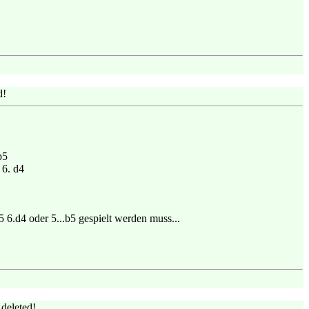
d!
b5
 6. d4
6.d4 oder 5...b5 gespielt werden muss...
deleted!