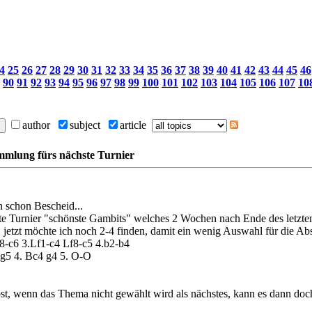
4
25
26
27
28
29
30
31
32
33
34
35
36
37
38
39
40
41
42
43
44
45
46
90
91
92
93
94
95
96
97
98
99
100
101
102
103
104
105
106
107
10
author
subject
article
mlung fürs nächste Turnier
n schon Bescheid...
e Turnier "schönste Gambits" welches 2 Wochen nach Ende des letzten 
jetzt möchte ich noch 2-4 finden, damit ein wenig Auswahl für die Ab
8-c6 3.Lf1-c4 Lf8-c5 4.b2-b4
 g5 4. Bc4 g4 5. O-O
bst, wenn das Thema nicht gewählt wird als nächstes, kann es dann do