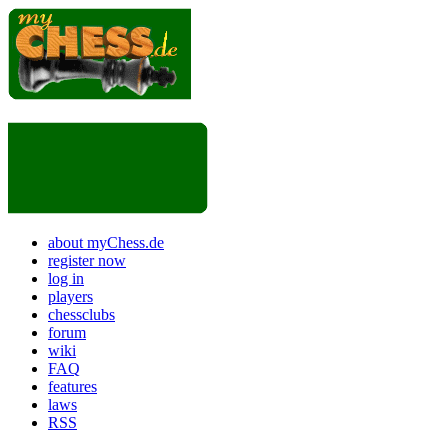
about myChess.de
register now
log in
players
chessclubs
forum
wiki
FAQ
features
laws
RSS