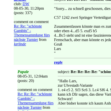
club:
DW
08-05-30, 11:20pm
"Sorry... zu schnell geschossen, dies
(posts: 337)
C57 1242 zwei Springer Verteidigun
comment on comment
Re: Re: "schönste
Zusammenfassen könnte man es zum 
Gambits" -
oder eben 4...d5 5. exd5 b5
Themensammlung fürs
4...Bc5 sieht und ist eine fasziniere
nächste Turnier
from
Fernschach, aber man könnte es jedem
larlinde
Gruß
Lars
"
reply
Papale
subject:
Re: Re: Re: Re: "schön
08-05-31, 12:04am
(posts: 20)
"Hallo Lars,
zur Ulvestadt-Variante
comment on comment
1. e4 e5 2. Sf3 Sc6 3. Lc4 Sf6 4.
Re: Re: Re: "schönste
kann ich DIr sagen, das diese Var
Gambits" -
Schwarz!
Themensammlung fürs
Aber bisher konnte ich kaum Anhäng
nächste Turnier
from