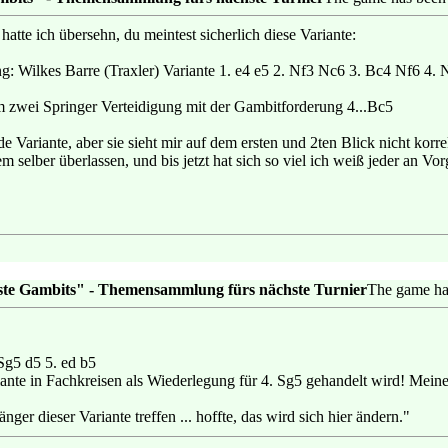
 hatte ich übersehn, du meintest sicherlich diese Variante:
g: Wilkes Barre (Traxler) Variante 1. e4 e5 2. Nf3 Nc6 3. Bc4 Nf6 4.
zwei Springer Verteidigung mit der Gambitforderung 4...Bc5
nde Variante, aber sie sieht mir auf dem ersten und 2ten Blick nicht korr
 selber überlassen, und bis jetzt hat sich so viel ich weiß jeder an Vo
ste Gambits" - Themensammlung fürs nächste Turnier
The game ha
 Sg5 d5 5. ed b5
iante in Fachkreisen als Wiederlegung für 4. Sg5 gehandelt wird! Mei
er dieser Variante treffen ... hoffte, das wird sich hier ändern."