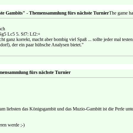
ste Gambits" - Themensammlung fürs nächste Turnier
The game ha
ach
 Sg5 Lc5 5. Sf7: Lf2:+
cht ganz korrekt, macht aber bombig viel Spaß ... sollte jeder mal test
orf), der ein paar hübsche Analysen bietet."
emensammlung fürs nächste Turnier
m liebsten das Königsgambit und das Muzio-Gambitt ist die Perle unter
eren werde ;-)