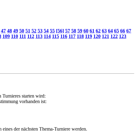
47
48
49
50
51
52
53
54
55
[56]
57
58
59
60
61
62
63
64
65
66
67
8
109
110
111
112
113
114
115
116
117
118
119
120
121
122
123
Turnieres starten wird:
stimmung vorhanden ist:
ch eines der nächsten Thema-Turniere werden.