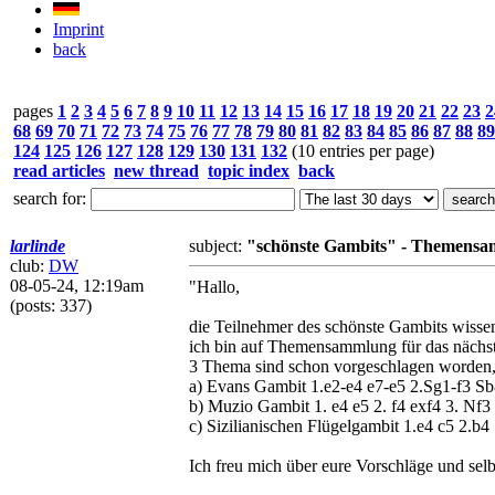
Imprint
back
pages
1
2
3
4
5
6
7
8
9
10
11
12
13
14
15
16
17
18
19
20
21
22
23
2
68
69
70
71
72
73
74
75
76
77
78
79
80
81
82
83
84
85
86
87
88
89
124
125
126
127
128
129
130
131
132
(10 entries per page)
read articles
new thread
topic index
back
search for:
larlinde
subject:
"schönste Gambits" - Themensam
club:
DW
08-05-24, 12:19am
"Hallo,
(posts: 337)
die Teilnehmer des schönste Gambits wisse
ich bin auf Themensammlung für das nächst
3 Thema sind schon vorgeschlagen worden, 
a) Evans Gambit 1.e2-e4 e7-e5 2.Sg1-f3 Sb
b) Muzio Gambit 1. e4 e5 2. f4 exf4 3. Nf3
c) Sizilianischen Flügelgambit 1.e4 c5 2.b4
Ich freu mich über eure Vorschläge und sel