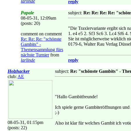
larlinde
reply
Papale
subject:
Re: Re: Re: Re: "schön
08-05-31, 12:09am
(posts: 20)
"Die Traxlervariante ergibt sich n
1. e4 e5 2. Sf3 Sc6 3. Lc4 Sf6 4.
comment on comment
Sie ist möglicherweise wirklich ni
Re: Re: Re: "schönste
0179-6, Walter Rau Verlag Düsseld
Gambits" -
Themensammlung fürs
nächste Turnier
from
larlinde
reply
Holzhacker
subject:
Re: "schönste Gambits" - Th
club:
AE
"Hallo Gambitfreunde!
Ich spiele gerne Gambiteröffnungen und a
;-)
08-05-31, 01:15pm
Also ist klar für welches Gambit ich voti
(posts: 22)