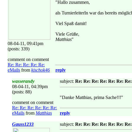
"Hallo zusammen,
als TurnierleiterIn war das bereits möglic
Viel Spaß damit!
Viele Grüße,
Matthias
"
08-04-11, 09:41pm
(posts: 339)
comment on comment
Re: Re: Re: Re: Re:
eMails
from
kischok46
reply
wasserandy
subject:
Re: Re: Re: Re: Re: Re: Re:
08-04-11, 04:39pm
(posts: 88)
"Danke Matthias, prima Sache!!!"
comment on comment
Re: Re: Re: Re: Re: Re:
eMails
from
Matthias
reply
Gauss1233
subject:
Re: Re: Re: Re: Re: Re: Re: