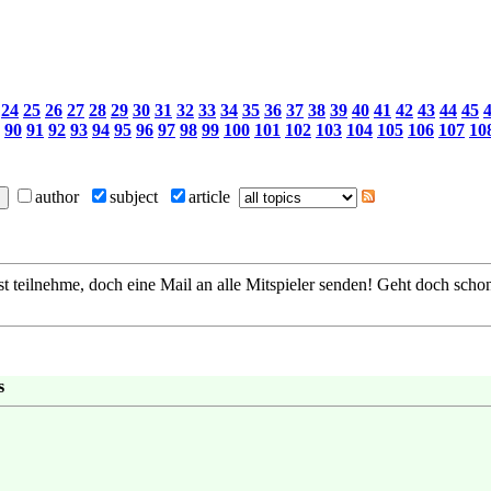
24
25
26
27
28
29
30
31
32
33
34
35
36
37
38
39
40
41
42
43
44
45
90
91
92
93
94
95
96
97
98
99
100
101
102
103
104
105
106
107
10
author
subject
article
st teilnehme, doch eine Mail an alle Mitspieler senden! Geht doch schon
s