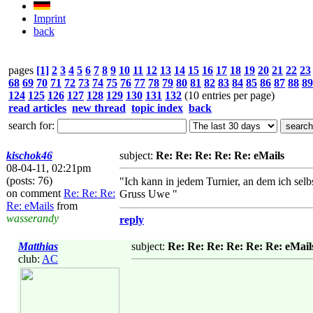
Imprint
back
pages
[1]
2
3
4
5
6
7
8
9
10
11
12
13
14
15
16
17
18
19
20
21
22
23
68
69
70
71
72
73
74
75
76
77
78
79
80
81
82
83
84
85
86
87
88
89
124
125
126
127
128
129
130
131
132
(10 entries per page)
read articles
new thread
topic index
back
search for:
kischok46
subject:
Re: Re: Re: Re: Re: eMails
08-04-11, 02:21pm
(posts: 76)
"Ich kann in jedem Turnier, an dem ich selb
on comment
Re: Re: Re:
Gruss Uwe "
Re: eMails
from
wasserandy
reply
Matthias
subject:
Re: Re: Re: Re: Re: Re: eMail
club:
AC