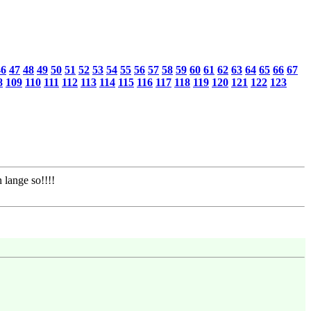
46
47
48
49
50
51
52
53
54
55
56
57
58
59
60
61
62
63
64
65
66
67
8
109
110
111
112
113
114
115
116
117
118
119
120
121
122
123
 lange so!!!!