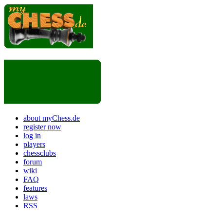
about myChess.de
register now
log in
players
chessclubs
forum
wiki
FAQ
features
laws
RSS