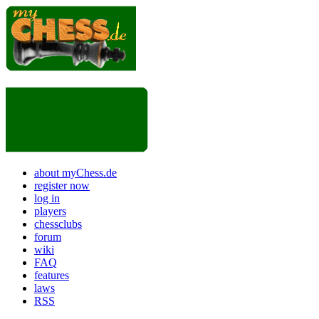
about myChess.de
register now
log in
players
chessclubs
forum
wiki
FAQ
features
laws
RSS