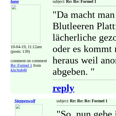
bane
subject:
Re: Re: Formel 1
"Da macht man 
Blutleeren Plat
lächerliche gez
oder es kommt m
10-04-19, 11:12am
(posts: 139)
heraus weil ano
comment on comment
Re: Formel 1
from
abgeben. "
kischok46
reply
Steppenwolf
subject:
Re: Re: Re: Formel 1
"So, nun gebe 