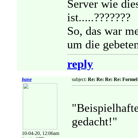
Server wie die
ist.....???????
So, das war m
um die gebeten
reply
bane
subject:
Re: Re: Re: Re: Formel
"Beispielhaft
gedacht!"
10-04-20, 12:06am