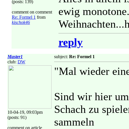
(posts: 139)
ewig monotone..
comment on comment
Re: Formel 1
from
Weihnachten...
kischok46
reply
Master1
subject:
Re: Formel 1
club:
DW
"Mal wieder ein
Sind wir hier um
Schach zu spiele
10-04-19, 09:03pm
(posts: 91)
sammeln
comment on article