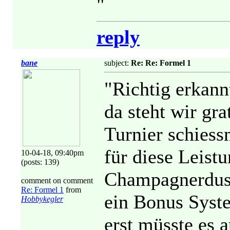
"
reply
bane
subject:
Re: Re: Formel 1
"Richtig erkann
da steht wir gra
Turnier schiess
für diese Leistu
10-04-18, 09:40pm
(posts: 139)
Champagnerdusch
comment on comment
Re: Formel 1
from
ein Bonus Syst
Hobbykegler
erst müsste es 