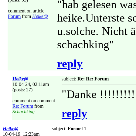
"hab gelesen was
comment on article
heike.Unterste s
Forum
from
Heike@
u.solche. Nicht ä
schachking"
reply
Heike@
subject:
Re: Re: Forum
10-04-24, 02:11am
(posts: 27)
"Danke !!!!!!!!!
comment on comment
Re: Forum
from
reply
Schachking
Heike@
subject:
Formel 1
10-04-19, 12:23am