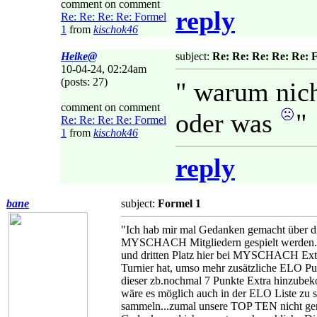
comment on comment
reply
Re: Re: Re: Re: Formel
1
from
kischok46
Heike@
subject:
Re: Re: Re: Re: Re: 
10-04-24, 02:24am
(posts: 27)
" warum nich
comment on comment
oder was
"
Re: Re: Re: Re: Formel
1
from
kischok46
reply
bane
subject:
Formel 1
"Ich hab mir mal Gedanken gemacht über di
MYSCHACH Mitgliedern gespielt werden. Wa
und dritten Platz hier bei MYSCHACH Extr
Turnier hat, umso mehr zusätzliche ELO Pun
dieser zb.nochmal 7 Punkte Extra hinzube
wäre es möglich auch in der ELO Liste zu 
sammeln...zumal unsere TOP TEN nicht gern a