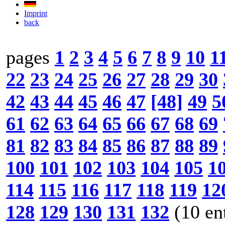
Imprint
back
pages
1
2
3
4
5
6
7
8
9
10
1
22
23
24
25
26
27
28
29
30
42
43
44
45
46
47
[48]
49
5
61
62
63
64
65
66
67
68
69
81
82
83
84
85
86
87
88
89
100
101
102
103
104
105
1
114
115
116
117
118
119
12
128
129
130
131
132
(10 en