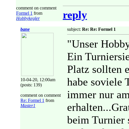
comment on comment
reply
Formel 1
from
Hobbykegler
bane
subject:
Re: Re: Formel 1
"Unser Hobbyk
Ein Turniersie
Platz sollten 
habe soviele T
10-04-20, 12:00am
(posts: 139)
immer nur am
comment on comment
Re: Formel 1
from
erhalten...Gra
Master1
beim Turnier 