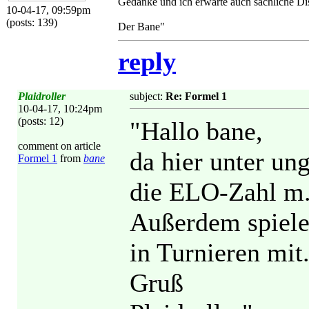
Gedanke und ich erwarte auch sachliche Di
10-04-17, 09:59pm
(posts: 139)
Der Bane"
reply
Plaidroller
subject:
Re: Formel 1
10-04-17, 10:24pm
(posts: 12)
"Hallo bane,
comment on article
da hier unter un
Formel 1
from
bane
die ELO-Zahl m.E
Außerdem spiele
in Turnieren mit
Gruß