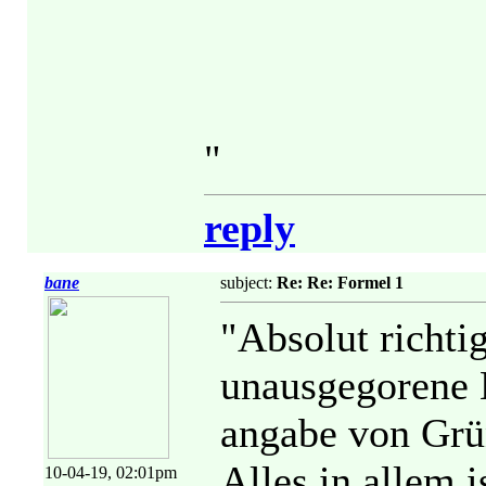
"
reply
bane
subject:
Re: Re: Formel 1
"Absolut richti
unausgegorene 
angabe von Grü
Alles in allem i
10-04-19, 02:01pm