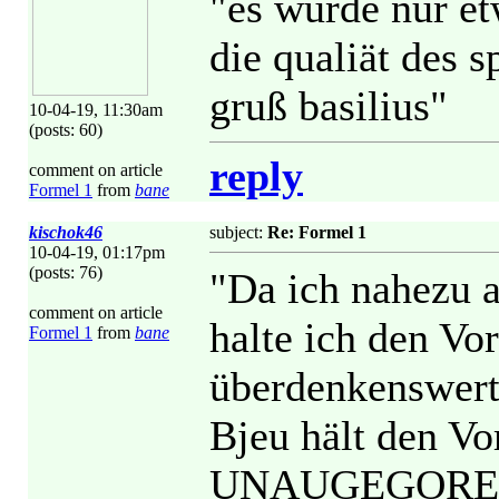
"es würde nur etw
die qualiät des s
gruß basilius"
10-04-19, 11:30am
(posts: 60)
reply
comment on article
Formel 1
from
bane
kischok46
subject:
Re: Formel 1
10-04-19, 01:17pm
(posts: 76)
"Da ich nahezu a
comment on article
halte ich den Vo
Formel 1
from
bane
überdenkenswert
Bjeu hält den Vo
UNAUGEGORENEM 