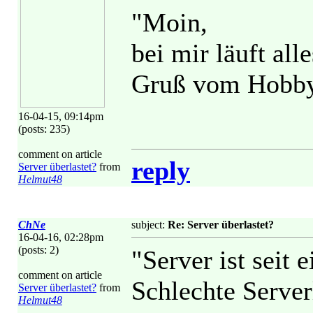
"Moin,
bei mir läuft all
Gruß vom Hobby
16-04-15, 09:14pm
(posts: 235)
comment on article
reply
Server überlastet?
from
Helmut48
ChNe
subject:
Re: Server überlastet?
16-04-16, 02:28pm
(posts: 2)
"Server ist seit 
comment on article
Schlechte Server
Server überlastet?
from
Helmut48