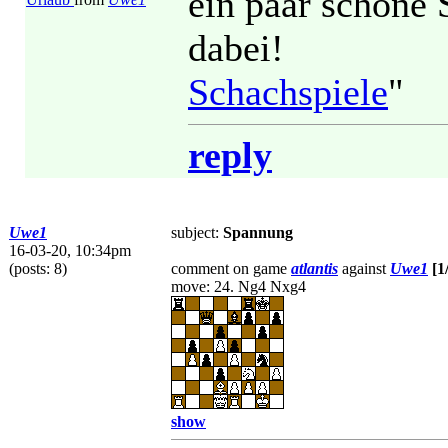
ein paar schöne S
dabei!
Schachspiele
"
reply
Uwe1
subject:
Spannung
16-03-20, 10:34pm
(posts: 8)
comment on game
atlantis
against
Uwe1
[1
move: 24. Ng4 Nxg4
show