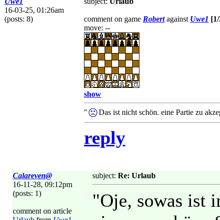
Uwe1
subject:
Urlaub
16-03-25, 01:26am
(posts: 8)
comment on game
Robert
against
Uwe1
[1/
move: --
show
"
Das ist nicht schön. eine Partie zu akz
reply
Calareven@
subject:
Re: Urlaub
16-11-28, 09:12pm
(posts: 1)
"Oje, sowas ist 
comment on article
Urlaub
from
Uwe1