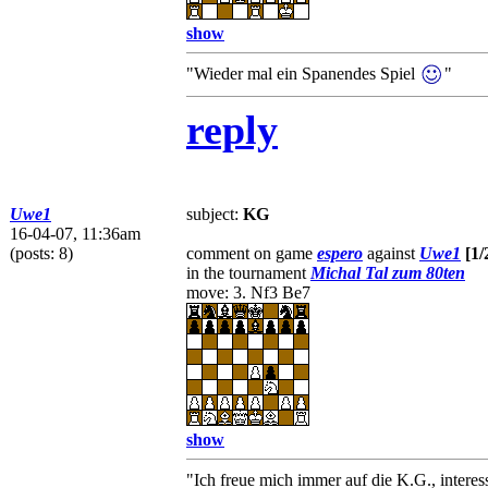
show
"Wieder mal ein Spanendes Spiel
"
reply
Uwe1
subject:
KG
16-04-07, 11:36am
(posts: 8)
comment on game
espero
against
Uwe1
[1/
in the tournament
Michal Tal zum 80ten
move: 3. Nf3 Be7
show
"Ich freue mich immer auf die K.G., interess