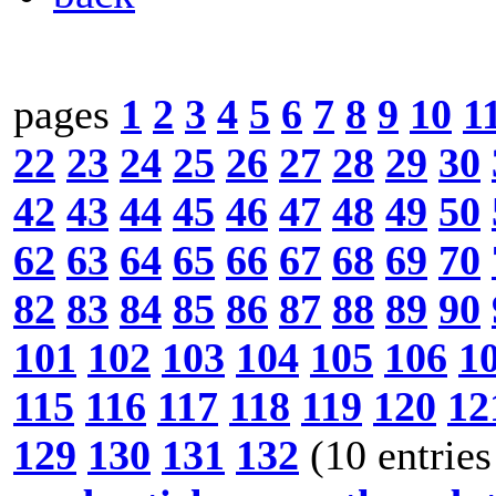
pages
1
2
3
4
5
6
7
8
9
10
1
22
23
24
25
26
27
28
29
30
42
43
44
45
46
47
48
49
50
62
63
64
65
66
67
68
69
70
82
83
84
85
86
87
88
89
90
101
102
103
104
105
106
1
115
116
117
118
119
120
12
129
130
131
132
(10 entries