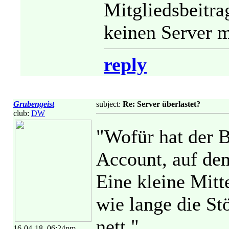
Mitgliedsbeitra
keinen Server m
reply
Grubengeist
subject:
Re: Server überlastet?
club:
DW
"Wofür hat der B
Account, auf dem
Eine kleine Mitt
wie lange die St
nett."
16-04-18, 06:24pm