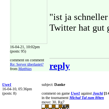
"ist ja schnelle
Twitter hat gut 
16-04-21, 10:02pm
(posts: 95)
comment on comment
reply
Re: Server überlastet?
from
Matthias
Uwe1
subject:
Danke
16-04-10, 05:36pm
(posts: 8)
comment on game
Uwe1
against
Joschi
[1-
in the tournament
Michal Tal zum 80ten
move: 30. Rg7