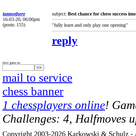
iamnothere
subject:
Best chance for chess success imo i
16-03-20, 06:06pm
(posts: 155)
"fully learn and only play one opening"
reply
show game no:
mail to service
chess banner
1 chessplayers online
! Game
Challenges: 4, Halfmoves u
Copyright 2003-2026 Karkowski & Schulz - A