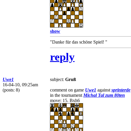
show
"Danke für das schöne Spiel! "
reply
Uwe1
subject:
Gruß
16-04-10, 09:25am
(posts: 8)
comment on game
Uwe1
against
sprinterde
in the tournament
Michal Tal zum 80ten
move: 15. Bxh6