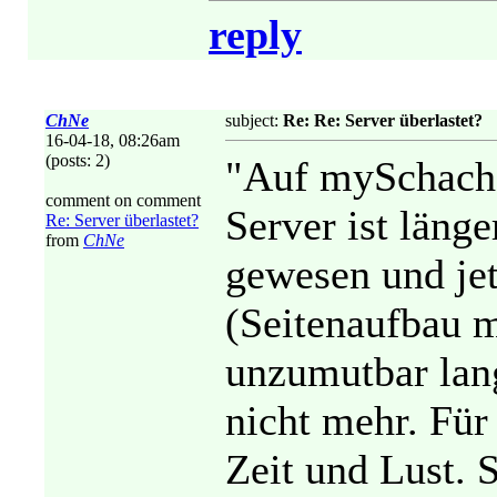
reply
ChNe
subject:
Re: Re: Server überlastet?
16-04-18, 08:26am
(posts: 2)
"Auf mySchach 
comment on comment
Server ist länge
Re: Server überlastet?
from
ChNe
gewesen und jetz
(Seitenaufbau 
unzumutbar lan
nicht mehr. Für
Zeit und Lust. 