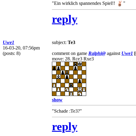
"Ein wirklich spannendes Spiel!!
"
reply
Uwe1
subject:
Te3
16-03-20, 07:56pm
(posts: 8)
comment on game
Ralphi@
against
Uwe1
move: 28. Rce3 Rxe3
show
"Schade :Te3?"
reply