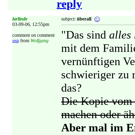
reply
larlinde
subject:
überall
03-09-06, 12:55pm
"Das sind
alles
comment on comment
usp
from
Wolfgang
mit dem Familie
vernünftigen Ver
schwieriger zu 
das?
Die Kopie vo
machen oder äh
Aber mal im E