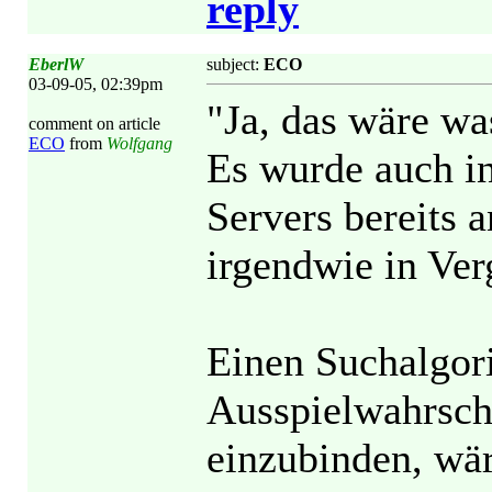
reply
EberlW
subject:
ECO
03-09-05, 02:39pm
"Ja, das wäre wa
comment on article
ECO
from
Wolfgang
Es wurde auch i
Servers bereits 
irgendwie in Verg
Einen Suchalgor
Ausspielwahrsche
einzubinden, wär