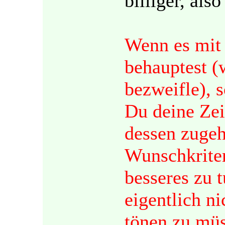
billiger, also
Wenn es mit 
behauptest (
bezweifle), 
Du deine Zei
dessen zugeh
Wunschkriter
besseres zu 
eigentlich n
tönen zu müs