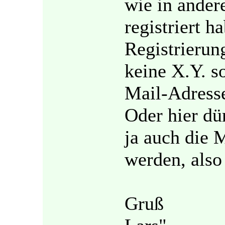
wie in ander
registriert 
Registrierun
keine X.Y. s
Mail-Adress
Oder hier dür
ja auch die 
werden, also
Gruß