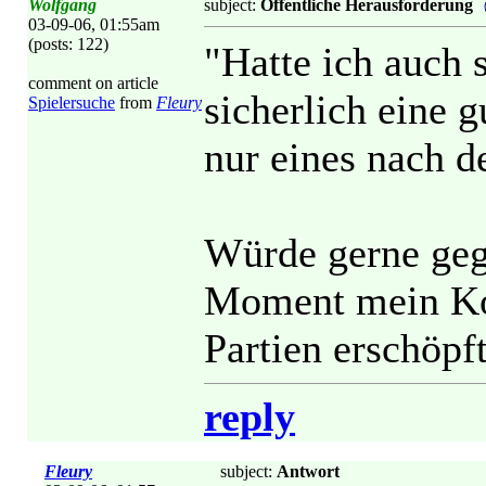
Wolfgang
subject:
Öffentliche Herausforderung
03-09-06, 01:55am
(posts: 122)
"Hatte ich auch
comment on article
sicherlich eine 
Spielersuche
from
Fleury
nur eines nach d
Würde gerne geg
Moment mein Ko
Partien erschöpft
reply
Fleury
subject:
Antwort