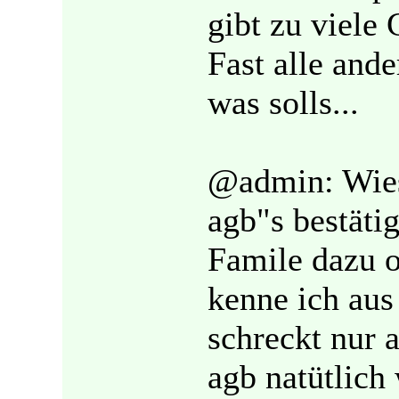
gibt zu viel
Fast alle ande
was solls...
@admin: Wies
agb"s bestäti
Famile dazu o
kenne ich au
schreckt nur 
agb natütlich 