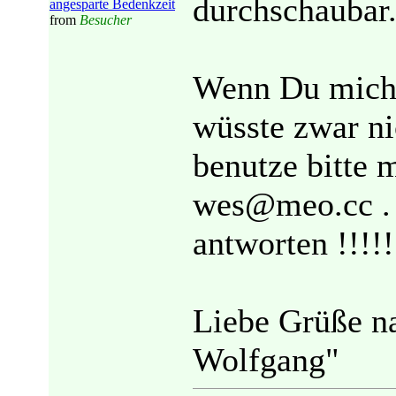
durchschaubar
angesparte Bedenkzeit
from
Besucher
Wenn Du mich 
wüsste zwar ni
benutze bitte 
wes@meo.cc . I
antworten !!!!!
Liebe Grüße n
Wolfgang"