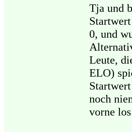
Tja und 
Startwert
0, und w
Alternati
Leute, di
ELO) spi
Startwert
noch nie
vorne los