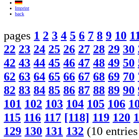
Imprint
back
pages
1
2
3
4
5
6
7
8
9
10
1
22
23
24
25
26
27
28
29
30
42
43
44
45
46
47
48
49
50
62
63
64
65
66
67
68
69
70
82
83
84
85
86
87
88
89
90
101
102
103
104
105
106
1
115
116
117
[118]
119
120
129
130
131
132
(10 entries