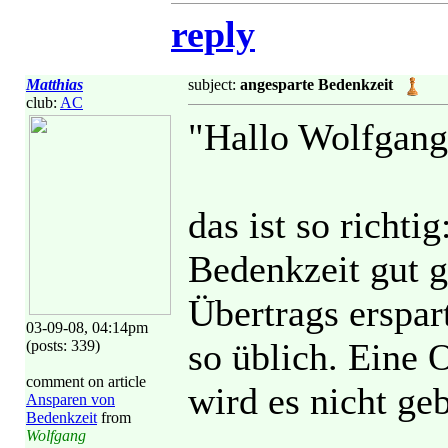
reply
Matthias
subject:
angesparte Bedenkzeit
club:
AC
"Hallo Wolfgang
das ist so richti
Bedenkzeit gut 
Übertrags erspar
03-09-08, 04:14pm
so üblich. Eine 
(posts: 339)
comment on article
wird es nicht ge
Ansparen von
Bedenkzeit
from
Wolfgang