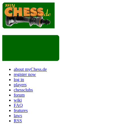
about myChess.de
register now
log in
players
chessclubs
forum
wiki
FAQ
features
laws
RSS