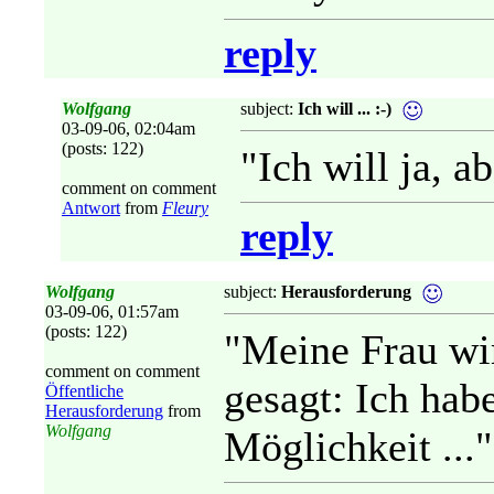
reply
Wolfgang
subject:
Ich will ... :-)
03-09-06, 02:04am
(posts: 122)
"Ich will ja, ab
comment on comment
Antwort
from
Fleury
reply
Wolfgang
subject:
Herausforderung
03-09-06, 01:57am
(posts: 122)
"Meine Frau wir
comment on comment
gesagt: Ich hab
Öffentliche
Herausforderung
from
Wolfgang
Möglichkeit ..."