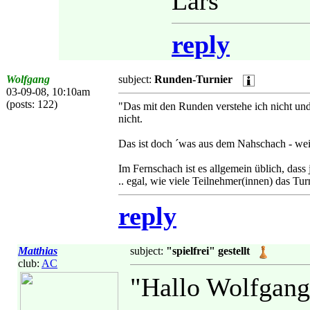
Lars"
reply
Wolfgang
subject:
Runden-Turnier
03-09-08, 10:10am
(posts: 122)
"Das mit den Runden verstehe ich nicht und, 
nicht.
Das ist doch ´was aus dem Nahschach - weil 
Im Fernschach ist es allgemein üblich, dass j
.. egal, wie viele Teilnehmer(innen) das Turn
reply
Matthias
subject:
"spielfrei" gestellt
club:
AC
"Hallo Wolfgang