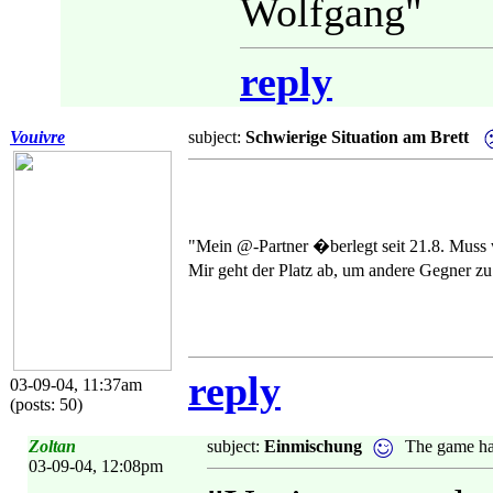
Wolfgang"
reply
Vouivre
subject:
Schwierige Situation am Brett
"Mein @-Partner �berlegt seit 21.8. Muss w
Mir geht der Platz ab, um andere Gegner zu
reply
03-09-04, 11:37am
(posts: 50)
Zoltan
subject:
Einmischung
The game ha
03-09-04, 12:08pm