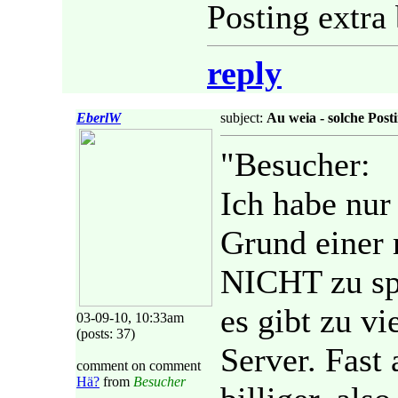
Posting extra 
reply
EberlW
subject:
Au weia - solche Post
"Besucher:
Ich habe nur
Grund einer m
NICHT zu spi
es gibt zu 
03-09-10, 10:33am
(posts: 37)
Server. Fast 
comment on comment
Hä?
from
Besucher